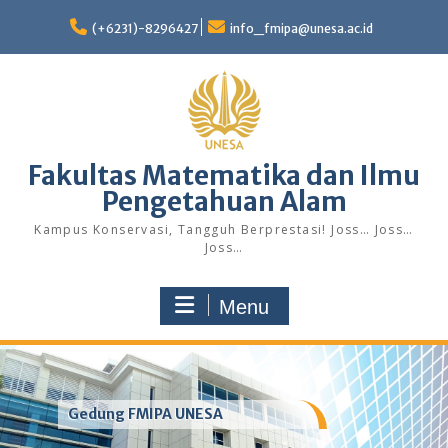
Skip
to
(+6231)-8296427
info_fmipa@unesa.ac.id
content
Fakultas Matematika dan Ilmu
Pengetahuan Alam
Kampus Konservasi, Tangguh Berprestasi! Joss… Joss…
Joss…
Menu
Gedung FMIPA UNESA