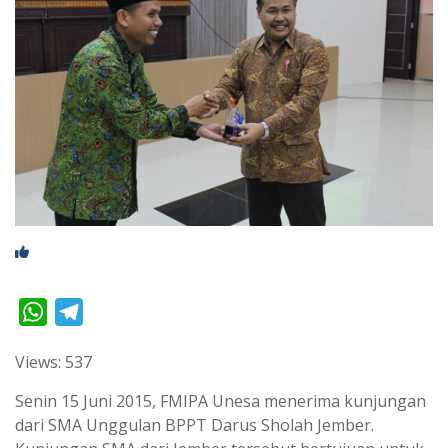
W
T
h
e
Views: 537
a
l
t
e
Senin 15 Juni 2015, FMIPA Unesa menerima kunjungan
s
g
dari SMA Unggulan BPPT Darus Sholah Jember.