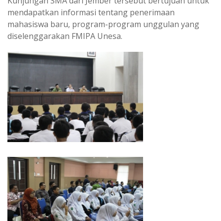
Kunjungan SMA dari Jember tersebut bertujuan untuk
A
r
mendapatkan informasi tentang penerimaan
p
a
mahasiswa baru, program-program unggulan yang
p
m
diselenggarakan FMIPA Unesa.