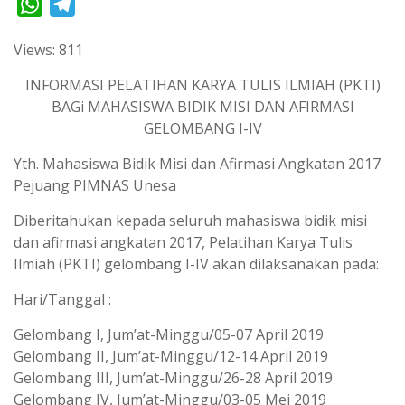
W
T
h
e
Views: 811
a
l
t
e
INFORMASI PELATIHAN KARYA TULIS ILMIAH (PKTI)
s
g
BAGi MAHASISWA BIDIK MISI DAN AFIRMASI
GELOMBANG I-IV
A
r
p
a
Yth. Mahasiswa Bidik Misi dan Afirmasi Angkatan 2017
p
m
Pejuang PIMNAS Unesa
Diberitahukan kepada seluruh mahasiswa bidik misi
dan afirmasi angkatan 2017, Pelatihan Karya Tulis
Ilmiah (PKTI) gelombang I-IV akan dilaksanakan pada:
Hari/Tanggal :
Gelombang I, Jum’at-Minggu/05-07 April 2019
Gelombang II, Jum’at-Minggu/12-14 April 2019
Gelombang III, Jum’at-Minggu/26-28 April 2019
Gelombang IV, Jum’at-Minggu/03-05 Mei 2019