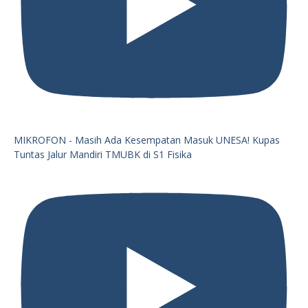
MIKROFON - Masih Ada Kesempatan Masuk UNESA! Kupas
Tuntas Jalur Mandiri TMUBK di S1 Fisika