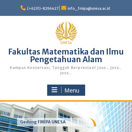
Skip
to
(+6231)-8296427
info_fmipa@unesa.ac.id
content
Fakultas Matematika dan Ilmu
Pengetahuan Alam
Kampus Konservasi, Tangguh Berprestasi! Joss… Joss…
Joss…
Menu
Gedung FMIPA UNESA