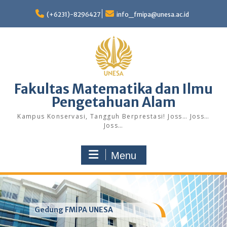
Skip
to
(+6231)-8296427
info_fmipa@unesa.ac.id
content
Fakultas Matematika dan Ilmu
Pengetahuan Alam
Kampus Konservasi, Tangguh Berprestasi! Joss… Joss…
Joss…
Menu
Gedung FMIPA UNESA