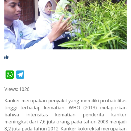
W
T
h
e
Views: 1026
a
l
t
e
Kanker merupakan penyakit yang memiliki probabilitas
s
g
tinggi terhadap kematian. WHO (2013) melaporkan
bahwa intensitas kematian penderita kanker
A
r
meningkat dari 7,6 juta orang pada tahun 2008 menjadi
p
a
8,2 juta pada tahun 2012. Kanker kolorektal merupakan