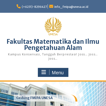
Skip
to
(+6231)-8296427
info_fmipa@unesa.ac.id
content
Fakultas Matematika dan Ilmu
Pengetahuan Alam
Kampus Konservasi, Tangguh Berprestasi! Joss… Joss…
Joss…
Menu
Gedung FMIPA UNESA