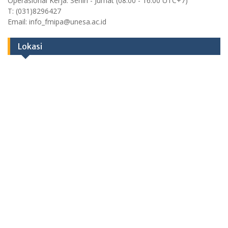
Operasional Kerja: Senin - Jumat (08:00 - 16:00 UTC+7)
T: (031)8296427
Email: info_fmipa@unesa.ac.id
Lokasi