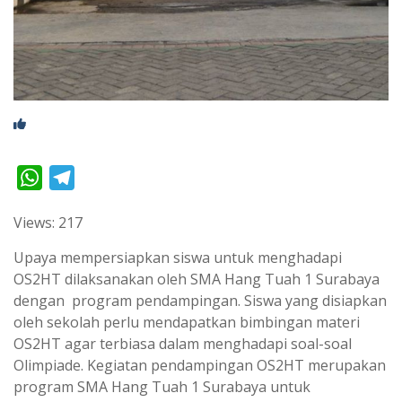
W
T
h
e
Views: 217
a
l
t
e
Upaya mempersiapkan siswa untuk menghadapi
s
g
OS2HT dilaksanakan oleh SMA Hang Tuah 1 Surabaya
dengan program pendampingan. Siswa yang disiapkan
A
r
oleh sekolah perlu mendapatkan bimbingan materi
p
a
OS2HT agar terbiasa dalam menghadapi soal-soal
p
m
Olimpiade. Kegiatan pendampingan OS2HT merupakan
program SMA Hang Tuah 1 Surabaya untuk