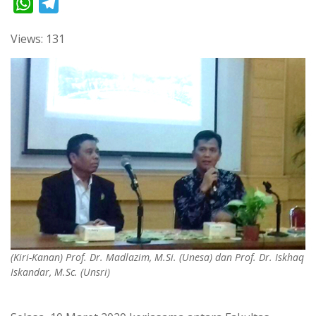
W
T
h
e
Views: 131
a
l
t
e
s
g
A
r
p
a
p
m
(Kiri-Kanan) Prof. Dr. Madlazim, M.Si. (Unesa) dan Prof. Dr. Iskhaq
Iskandar, M.Sc. (Unsri)