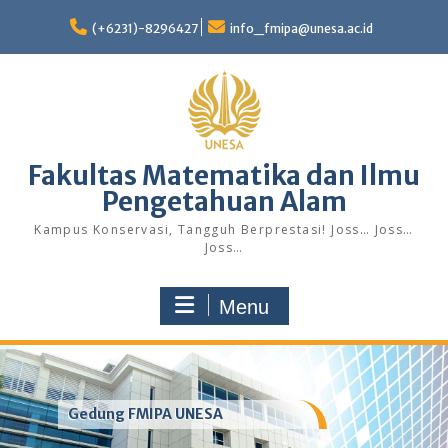
Skip
to
(+6231)-8296427
info_fmipa@unesa.ac.id
content
Fakultas Matematika dan Ilmu
Pengetahuan Alam
Kampus Konservasi, Tangguh Berprestasi! Joss… Joss…
Joss…
Menu
Gedung FMIPA UNESA