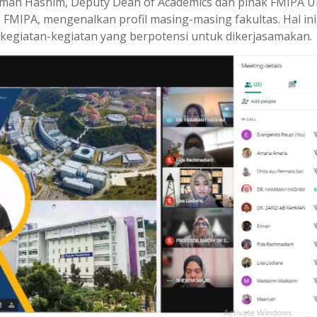
mimah Hashim, Deputy Dean of Academics dan pihak FMIPA 
a FMIPA, mengenalkan profil masing-masing fakultas. Hal in
kegiatan-kegiatan yang berpotensi untuk dikerjasamakan.