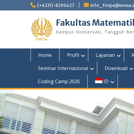
Skip
(+6231)-8296427
info_fmipa@unesa.a
to
content
Fakultas Matemati
Kampus Konservasi, Tangguh Berp
Home
Profil
Layanan
Seminar Internasional
Download
Coding Camp 2026
ID