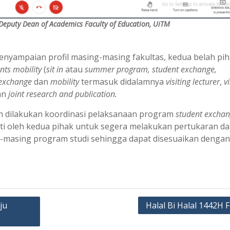
Deputy Dean of Academics Faculty of Education, UiTM
penyampaian profil masing-masing fakultas, kedua belah pi
nts mobility
(
sit in
atau
summer program, student exchange,
f exchange
dan
mobility
termasuk didalamnya
visiting lecturer
,
vi
an
joint research and publication.
kan dilakukan koordinasi pelaksanaan program
student excha
ati oleh kedua pihak untuk segera melakukan pertukaran da
-masing program studi sehingga dapat disesuaikan dengan
ju
Halal Bi Halal 1442H 