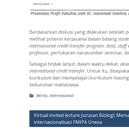
Presentasi Profil Fakultas oleh Dr. Hamimah Hashim, 
Berdasarkan diskusi yang dilakukan setelah 
melihat potensi kerjasama dalam bidang
stude
internasional credit transfer program,
dsb)
, staf
professor
, pertukaran narasumber seminar, d
Sebagai tindak lanjut, dalam waktu dekat, a
international credit transfer.
Untuk itu, disepak
kurikulum dan mempelajari kurikulum masing
kebutuhan mahasiswa.
Berita
,
Internasional
Navigasi
Virtual invited lecture Jurusan Biologi: Menu
internasionalisasi FMIPA Unesa
pos