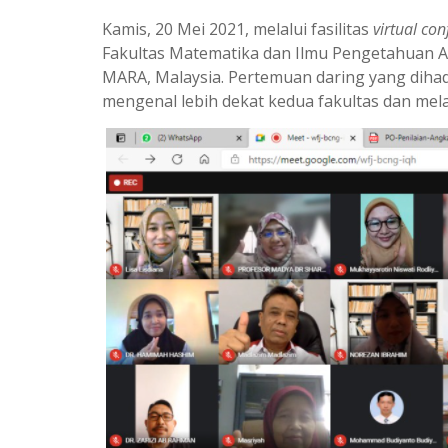
t
e
Kamis, 20 Mei 2021, melalui fasilitas
virtual co
s
g
Fakultas Matematika dan Ilmu Pengetahuan Al
MARA, Malaysia. Pertemuan daring yang dihadi
A
r
mengenal lebih dekat kedua fakultas dan mel
p
a
p
m