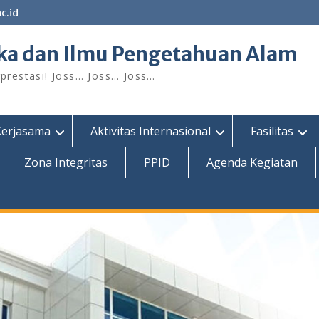
c.id
ka dan Ilmu Pengetahuan Alam
restasi! Joss… Joss… Joss…
Kerjasama
Aktivitas Internasional
Fasilitas
Zona Integritas
PPID
Agenda Kegiatan