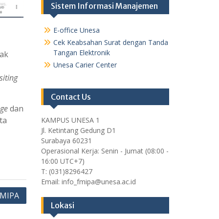
Sistem Informasi Manajemen
E-office Unesa
Cek Keabsahan Surat dengan Tanda
Tangan Elektronik
hak
Unesa Carier Center
siting
Contact Us
nge
dan
ta
KAMPUS UNESA 1
Jl. Ketintang Gedung D1
Surabaya 60231
Operasional Kerja: Senin - Jumat (08:00 -
16:00 UTC+7)
T: (031)8296427
Email: info_fmipa@unesa.ac.id
FMIPA
Lokasi