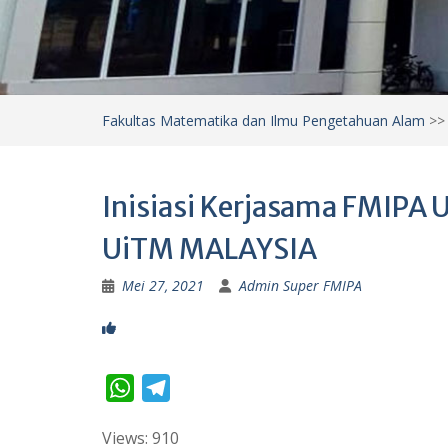
Fakultas Matematika dan Ilmu Pengetahuan Alam
>
Inisiasi Kerjasama FMIPA 
UiTM MALAYSIA
Mei 27, 2021
Admin Super FMIPA
W
T
h
e
Views: 910
a
l