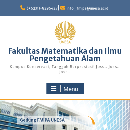
Skip
to
(+6231)-8296427
info_fmipa@unesa.ac.id
content
Fakultas Matematika dan Ilmu
Pengetahuan Alam
Kampus Konservasi, Tangguh Berprestasi! Joss… Joss…
Joss…
Menu
Gedung FMIPA UNESA