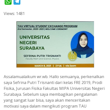
W
T
h
e
Views: 1481
a
l
t
e
s
g
A
r
p
a
p
m
Assalamualaikum wr.wb. Hallo semuanya, perkenalkan
saya Sefrina Putri Trisnanti dari kelas FRE 2019, Prodi
Fisika, Jurusan Fisika Fakultas MIPA Universitas Negeri
Surabaya. Sebelum saya membagikan pengalaman
yang sangat luar bisa, saya akan menceritakan
motivasi saya dalam mengikuti program TAU