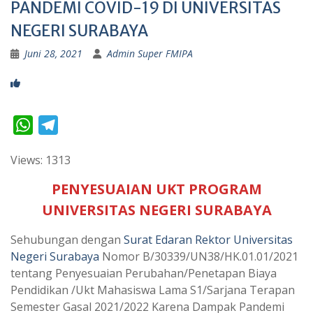
PANDEMI COVID-19 DI UNIVERSITAS
NEGERI SURABAYA
Juni 28, 2021
Admin Super FMIPA
W
T
h
e
Views: 1313
a
l
t
e
PENYESUAIAN UKT PROGRAM
s
g
UNIVERSITAS NEGERI SURABAYA
A
r
Sehubungan dengan
Surat Edaran Rektor Universitas
p
a
Negeri Surabaya
Nomor B/30339/UN38/HK.01.01/2021
p
m
tentang Penyesuaian Perubahan/Penetapan Biaya
Pendidikan /Ukt Mahasiswa Lama S1/Sarjana Terapan
Semester Gasal 2021/2022 Karena Dampak Pandemi