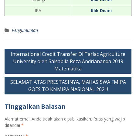
IPA
Klik Disini
Pengumuman
Navigasi
International Credit Transfer Di Tarlac Agriculture
pos
University oleh Salsabila Reza Andriananda 2019
Matematika
SELAMAT ATAS PRESTASINYA, MAHASISWA FMIPA
GOES TO KNMIPA NASIONAL 2021!
Tinggalkan Balasan
Alamat email Anda tidak akan dipublikasikan.
Ruas yang wajib
ditandai
*