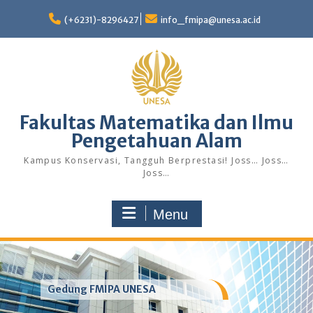
Skip
to
(+6231)-8296427
info_fmipa@unesa.ac.id
content
Fakultas Matematika dan Ilmu
Pengetahuan Alam
Kampus Konservasi, Tangguh Berprestasi! Joss… Joss…
Joss…
Menu
Gedung FMIPA UNESA