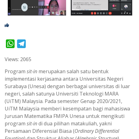
W
T
h
e
Views: 2065
a
l
t
e
Program
sit-in
merupakan salah satu bentuk
s
g
implementasi kerjasama antara Universitas Negeri
Surabaya (Unesa) dengan berbagai universitas di luar
A
r
negeri, salah satunya Universiti Teknologi MARA
p
a
(UiTM) Malaysia. Pada semester Genap 2020/2021,
p
m
UiTM Malaysia memberi kesempatan bagi mahasiswa
Jurusan Matematika FMIPA Unesa untuk mengikuti
program
sit-in
di dua pilihan matakuliah, yakni
Persamaan Diferensial Biasa (
Ordinary Differential
Equation
) dan Struktur Aljabar (
Algebraic Structure
).