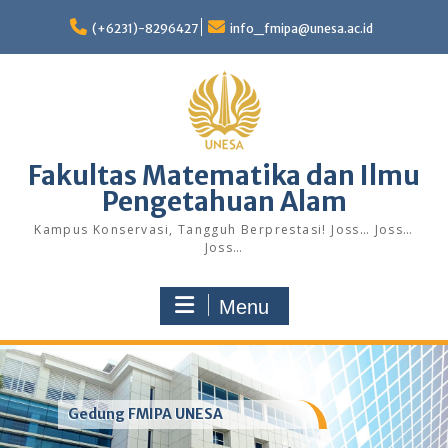
Skip
to
(+6231)-8296427
info_fmipa@unesa.ac.id
content
Fakultas Matematika dan Ilmu
Pengetahuan Alam
Kampus Konservasi, Tangguh Berprestasi! Joss… Joss…
Joss…
Menu
Gedung FMIPA UNESA