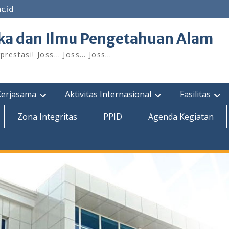
c.id
ka dan Ilmu Pengetahuan Alam
restasi! Joss… Joss… Joss…
Kerjasama
Aktivitas Internasional
Fasilitas
Zona Integritas
PPID
Agenda Kegiatan