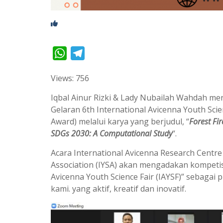
W
T
h
e
Views: 756
a
l
t
e
Iqbal Ainur Rizki & Lady Nubailah Wahdah m
s
g
Gelaran 6th International Avicenna Youth Scie
Award) melalui karya yang berjudul, “
Forest Fi
A
r
SDGs 2030: A Computational Study
“.
p
a
p
m
Acara International Avicenna Research Centre
Association (IYSA) akan mengadakan kompetis
Avicenna Youth Science Fair (IAYSF)” sebaga
kami. yang aktif, kreatif dan inovatif.