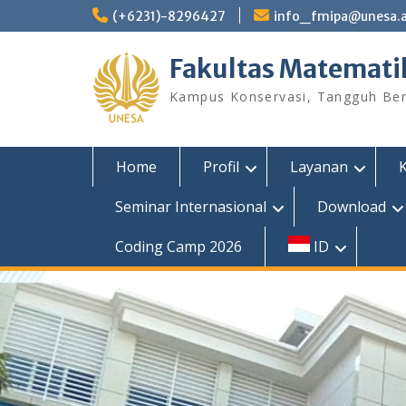
Skip
(+6231)-8296427
info_fmipa@unesa.a
to
content
Fakultas Matemati
Kampus Konservasi, Tangguh Berp
Home
Profil
Layanan
Seminar Internasional
Download
Coding Camp 2026
ID