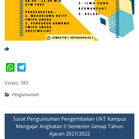
W
T
h
e
Views: 389
a
l
t
e
Pengumuman
s
g
A
r
Navigasi
Surat Pengumuman Pengembalian UKT Kampus
p
a
pos
Mengajar Angkatan II Semester Genap Tahun
p
m
Ajaran 2021/2022