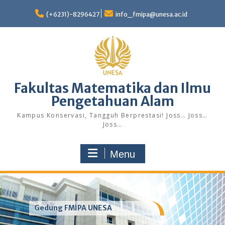
Skip
to
(+6231)-8296427
info_fmipa@unesa.ac.id
content
Fakultas Matematika dan Ilmu
Pengetahuan Alam
Kampus Konservasi, Tangguh Berprestasi! Joss… Joss…
Joss…
Menu
Gedung FMIPA UNESA