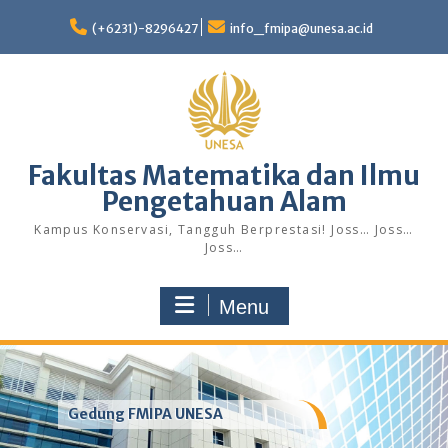
Skip
to
(+6231)-8296427
info_fmipa@unesa.ac.id
content
Fakultas Matematika dan Ilmu
Pengetahuan Alam
Kampus Konservasi, Tangguh Berprestasi! Joss… Joss…
Joss…
Menu
Gedung FMIPA UNESA