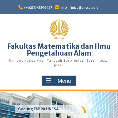
Skip
to
(+6231)-8296427
info_fmipa@unesa.ac.id
content
Fakultas Matematika dan Ilmu
Pengetahuan Alam
Kampus Konservasi, Tangguh Berprestasi! Joss… Joss…
Joss…
Menu
Gedung FMIPA UNESA