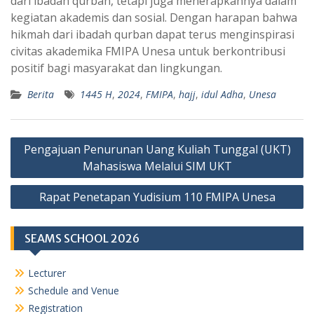
dari ibadah qurban, tetapi juga menerapkannya dalam
kegiatan akademis dan sosial. Dengan harapan bahwa
hikmah dari ibadah qurban dapat terus menginspirasi
civitas akademika FMIPA Unesa untuk berkontribusi
positif bagi masyarakat dan lingkungan.
Berita
1445 H
,
2024
,
FMIPA
,
hajj
,
idul Adha
,
Unesa
Navigasi
Pengajuan Penurunan Uang Kuliah Tunggal (UKT)
pos
Mahasiswa Melalui SIM UKT
Rapat Penetapan Yudisium 110 FMIPA Unesa
SEAMS SCHOOL 2026
Lecturer
Schedule and Venue
Registration