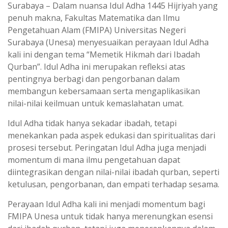
t
e
Surabaya – Dalam nuansa Idul Adha 1445 Hijriyah yang
s
g
penuh makna, Fakultas Matematika dan Ilmu
Pengetahuan Alam (FMIPA) Universitas Negeri
A
r
Surabaya (Unesa) menyesuaikan perayaan Idul Adha
p
a
kali ini dengan tema “Memetik Hikmah dari Ibadah
p
m
Qurban”. Idul Adha ini merupakan refleksi atas
pentingnya berbagi dan pengorbanan dalam
membangun kebersamaan serta mengaplikasikan
nilai-nilai keilmuan untuk kemaslahatan umat.
Idul Adha tidak hanya sekadar ibadah, tetapi
menekankan pada aspek edukasi dan spiritualitas dari
prosesi tersebut. Peringatan Idul Adha juga menjadi
momentum di mana ilmu pengetahuan dapat
diintegrasikan dengan nilai-nilai ibadah qurban, seperti
ketulusan, pengorbanan, dan empati terhadap sesama.
Perayaan Idul Adha kali ini menjadi momentum bagi
FMIPA Unesa untuk tidak hanya merenungkan esensi