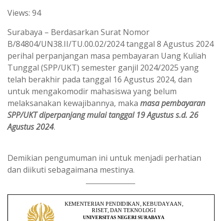
h
e
Views: 94
a
l
t
e
Surabaya – Berdasarkan Surat Nomor
s
g
B/84804/UN38.II/TU.00.02/2024 tanggal 8 Agustus 2024
perihal perpanjangan masa pembayaran Uang Kuliah
A
r
Tunggal (SPP/UKT) semester ganjil 2024/2025 yang
p
a
telah berakhir pada tanggal 16 Agustus 2024, dan
p
m
untuk mengakomodir mahasiswa yang belum
melaksanakan kewajibannya, maka
masa pembayaran
SPP/UKT diperpanjang mulai tanggal 19 Agustus s.d. 26
Agustus 2024
.
Demikian pengumuman ini untuk menjadi perhatian
dan diikuti sebagaimana mestinya.