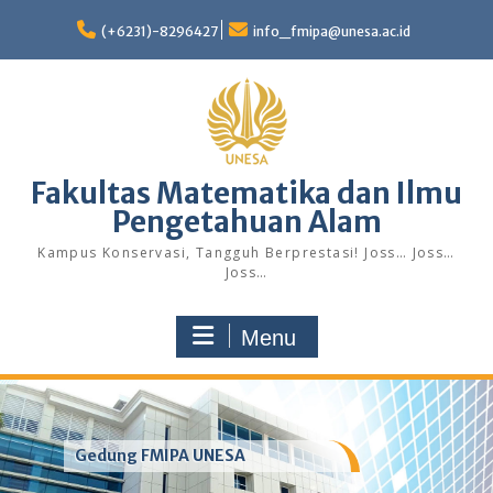
Skip
to
(+6231)-8296427
info_fmipa@unesa.ac.id
content
Fakultas Matematika dan Ilmu
Pengetahuan Alam
Kampus Konservasi, Tangguh Berprestasi! Joss… Joss…
Joss…
Menu
Gedung FMIPA UNESA