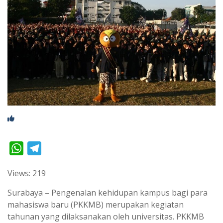
W
T
h
e
Views: 219
a
l
t
e
Surabaya – Pengenalan kehidupan kampus bagi para
s
g
mahasiswa baru (PKKMB) merupakan kegiatan
tahunan yang dilaksanakan oleh universitas. PKKMB
A
r