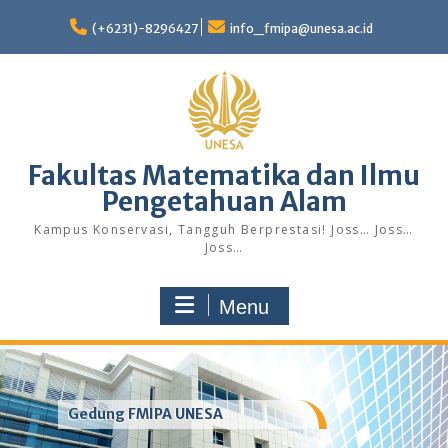
Skip
to
(+6231)-8296427
info_fmipa@unesa.ac.id
content
Fakultas Matematika dan Ilmu
Pengetahuan Alam
Kampus Konservasi, Tangguh Berprestasi! Joss… Joss…
Joss…
Menu
Gedung FMIPA UNESA