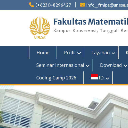
Skip
(+6231)-8296427
info_fmipa@unesa.a
to
content
Fakultas Matemati
Kampus Konservasi, Tangguh Berp
Home
Profil
Layanan
Seminar Internasional
Download
Coding Camp 2026
ID