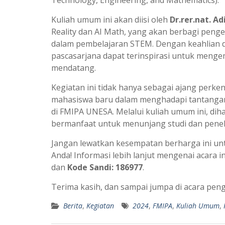
Kuliah umum ini akan diisi oleh
Dr.rer.nat. A
Reality dan AI Math, yang akan berbagi pen
dalam pembelajaran STEM. Dengan keahlian d
pascasarjana dapat terinspirasi untuk mengem
mendatang.
Kegiatan ini tidak hanya sebagai ajang perk
mahasiswa baru dalam menghadapi tantangan
di FMIPA UNESA. Melalui kuliah umum ini, d
bermanfaat untuk menunjang studi dan penel
Jangan lewatkan kesempatan berharga ini 
Anda! Informasi lebih lanjut mengenai acara 
dan
Kode Sandi: 186977
.
Terima kasih, dan sampai jumpa di acara pen
Berita
,
Kegiatan
2024
,
FMIPA
,
Kuliah Umum
,