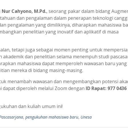
di Nur Cahyono, M.Pd.
, seorang pakar dalam bidang Augme
getahuan dan pengalaman dalam penerapan teknologi cangg
an pengalaman yang dimilikinya, diharapkan mahasiswa b
bangkan penelitian yang inovatif dan aplikatif di masa
enalan, tetapi juga sebagai momen penting untuk mempersi
 akademik dan penelitian selama menempuh studi pascasa
iharapkan mahasiswa dapat memperoleh wawasan baru yang
itian mereka di bidang masing-masing.
untuk menambah wawasan dan mengembangkan potensi aka
ini dapat diperoleh melalui Zoom dengan
ID Rapat: 977 0436
gukuhan dan kuliah umum ini!
Pascasarjana
,
pengukuhan mahasiswa baru
,
Unesa