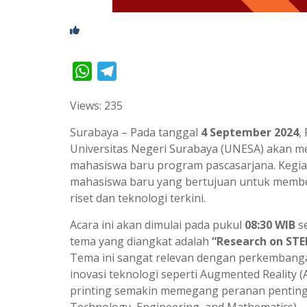
W
T
h
e
Views: 235
a
l
t
e
Surabaya – Pada tanggal
4 September 2024
,
s
g
Universitas Negeri Surabaya (UNESA) akan 
mahasiswa baru program pascasarjana. Kegia
A
r
mahasiswa baru yang bertujuan untuk membe
p
a
riset dan teknologi terkini.
p
m
Acara ini akan dimulai pada pukul
08:30 WIB
se
tema yang diangkat adalah
“Research on STE
Tema ini sangat relevan dengan perkembangan 
inovasi teknologi seperti Augmented Reality (AR)
printing semakin memegang peranan penting 
Technology, Engineering, and Mathematics).