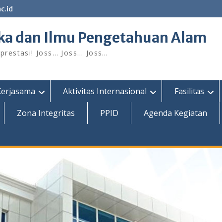
c.id
ka dan Ilmu Pengetahuan Alam
restasi! Joss… Joss… Joss…
Kerjasama
Aktivitas Internasional
Fasilitas
Zona Integritas
PPID
Agenda Kegiatan