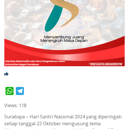
W
T
h
e
Views: 118
a
l
t
e
Surabaya – Hari Santri Nasional 2024 yang diperingati
s
g
setiap tanggal 22 Oktober mengusung tema