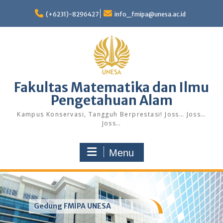
Skip
to
(+6231)-8296427
info_fmipa@unesa.ac.id
content
Fakultas Matematika dan Ilmu
Pengetahuan Alam
Kampus Konservasi, Tangguh Berprestasi! Joss… Joss…
Joss…
Menu
Gedung FMIPA UNESA