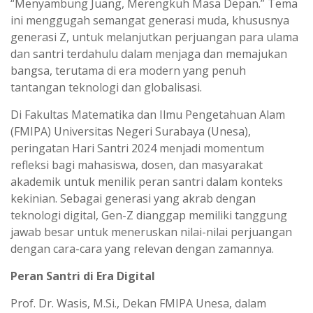
“Menyambung Juang, Merengkuh Masa Depan.” Tema
A
r
ini menggugah semangat generasi muda, khususnya
p
a
generasi Z, untuk melanjutkan perjuangan para ulama
p
m
dan santri terdahulu dalam menjaga dan memajukan
bangsa, terutama di era modern yang penuh
tantangan teknologi dan globalisasi.
Di Fakultas Matematika dan Ilmu Pengetahuan Alam
(FMIPA) Universitas Negeri Surabaya (Unesa),
peringatan Hari Santri 2024 menjadi momentum
refleksi bagi mahasiswa, dosen, dan masyarakat
akademik untuk menilik peran santri dalam konteks
kekinian. Sebagai generasi yang akrab dengan
teknologi digital, Gen-Z dianggap memiliki tanggung
jawab besar untuk meneruskan nilai-nilai perjuangan
dengan cara-cara yang relevan dengan zamannya.
Peran Santri di Era Digital
Prof. Dr. Wasis, M.Si., Dekan FMIPA Unesa, dalam