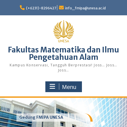
Skip
to
(+6231)-8296427
info_fmipa@unesa.ac.id
content
Fakultas Matematika dan Ilmu
Pengetahuan Alam
Kampus Konservasi, Tangguh Berprestasi! Joss… Joss…
Joss…
Menu
Gedung FMIPA UNESA