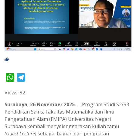
W
T
h
e
Views: 92
a
l
t
e
Surabaya, 26 November 2025
— Program Studi S2/S3
s
g
Pendidikan Sains, Fakultas Matematika dan Ilmu
Pengetahuan Alam (FMIPA) Universitas Negeri
A
r
Surabaya kembali menyelenggarakan kuliah tamu
p
a
(Guest Lecture)
sebagai bagian dari penguatan