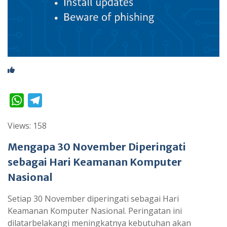
W
T
h
e
Views: 158
a
l
t
e
Mengapa 30 November Diperingati
s
g
sebagai Hari Keamanan Komputer
A
r
Nasional
p
a
Setiap 30 November diperingati sebagai Hari
p
m
Keamanan Komputer Nasional. Peringatan ini
dilatarbelakangi meningkatnya kebutuhan akan