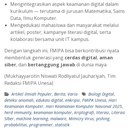
Mengintegrasikan aspek keamanan digital dalam
kurikulum — terutama di jurusan Matematika, Sains
Data, Ilmu Komputer.
Mengedukasi mahasiswa dan masyarakat melalui
artikel, poster, kampanye literasi digital, serta
kolaborasi bersama unit IT kampus.
Dengan langkah ini, FMIPA bisa berkontribusi nyata
membentuk generasi yang
cerdas digital
,
aman
siber
, dan
bertanggung jawab
di dunia maya.
(Mukhayyarotin Niswati Rodliyatul Jauhariyah, Tim
Redaksi FMIPA Unesa)
Artikel Ilmiah Populer
,
Berita
,
Varia
Biologi Digital
,
deteksi anomali
,
edukasi digital
,
enkripsi
,
FMIPA Unesa
,
Hari
Keamanan Komputer
,
Hari Keamanan Komputer Nasional 2025
,
herd immunity
,
keamanan komputer
,
kriptografi
,
literasi
,
Literasi
SIber
,
machine learning
,
malware
,
Mimicry Virus
,
pishing
,
probabilitas
,
programmer
,
statistik