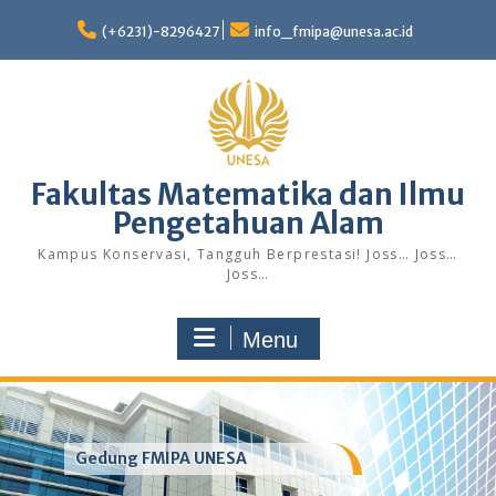
Skip
to
(+6231)-8296427
info_fmipa@unesa.ac.id
content
Fakultas Matematika dan Ilmu
Pengetahuan Alam
Kampus Konservasi, Tangguh Berprestasi! Joss… Joss…
Joss…
Menu
Gedung FMIPA UNESA