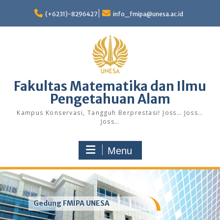
Skip
to
(+6231)-8296427
info_fmipa@unesa.ac.id
content
Fakultas Matematika dan Ilmu
Pengetahuan Alam
Kampus Konservasi, Tangguh Berprestasi! Joss… Joss…
Joss…
Menu
Gedung FMIPA UNESA