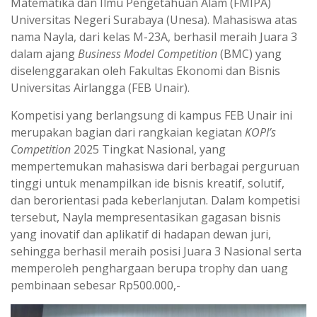
Matematika dan Ilmu Pengetahuan Alam (FMIPA)
A
r
Universitas Negeri Surabaya (Unesa). Mahasiswa atas
p
a
nama Nayla, dari kelas M-23A, berhasil meraih Juara 3
p
m
dalam ajang
Business Model Competition
(BMC) yang
diselenggarakan oleh Fakultas Ekonomi dan Bisnis
Universitas Airlangga (FEB Unair).
Kompetisi yang berlangsung di kampus FEB Unair ini
merupakan bagian dari rangkaian kegiatan
KOPI’s
Competition
2025 Tingkat Nasional, yang
mempertemukan mahasiswa dari berbagai perguruan
tinggi untuk menampilkan ide bisnis kreatif, solutif,
dan berorientasi pada keberlanjutan. Dalam kompetisi
tersebut, Nayla mempresentasikan gagasan bisnis
yang inovatif dan aplikatif di hadapan dewan juri,
sehingga berhasil meraih posisi Juara 3 Nasional serta
memperoleh penghargaan berupa trophy dan uang
pembinaan sebesar Rp500.000,-