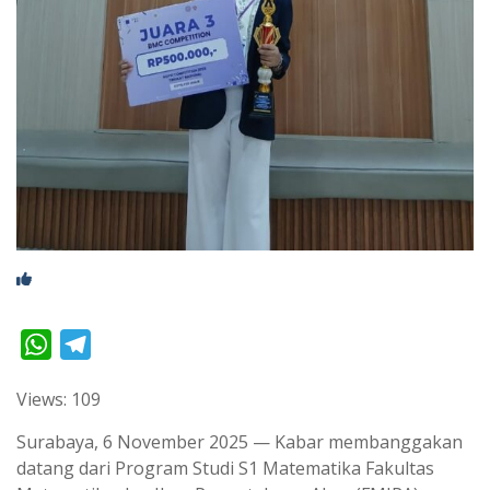
W
T
h
e
Views: 109
a
l
t
e
Surabaya, 6 November 2025 — Kabar membanggakan
s
g
datang dari Program Studi S1 Matematika Fakultas