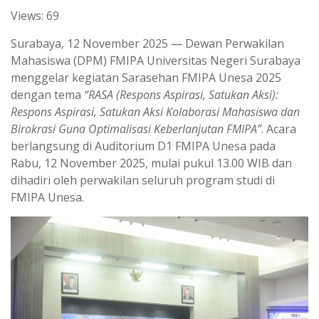
Views: 69
a
l
t
e
Surabaya, 12 November 2025 — Dewan Perwakilan
s
g
Mahasiswa (DPM) FMIPA Universitas Negeri Surabaya
menggelar kegiatan Sarasehan FMIPA Unesa 2025
A
r
dengan tema
“RASA (Respons Aspirasi, Satukan Aksi):
p
a
Respons Aspirasi, Satukan Aksi Kolaborasi Mahasiswa dan
p
m
Birokrasi Guna Optimalisasi Keberlanjutan FMIPA”
. Acara
berlangsung di Auditorium D1 FMIPA Unesa pada
Rabu, 12 November 2025, mulai pukul 13.00 WIB dan
dihadiri oleh perwakilan seluruh program studi di
FMIPA Unesa.