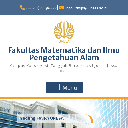
Skip
to
(+6231)-8296427
info_fmipa@unesa.ac.id
content
Fakultas Matematika dan Ilmu
Pengetahuan Alam
Kampus Konservasi, Tangguh Berprestasi! Joss… Joss…
Joss…
Menu
Gedung FMIPA UNESA