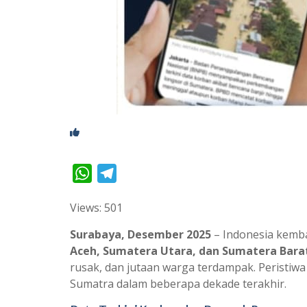
W
T
h
e
Views: 501
a
l
t
e
Surabaya, Desember 2025
– Indonesia kemba
s
g
Aceh, Sumatera Utara, dan Sumatera Bara
rusak, dan jutaan warga terdampak. Peristiwa
A
r
Sumatra dalam beberapa dekade terakhir.
p
a