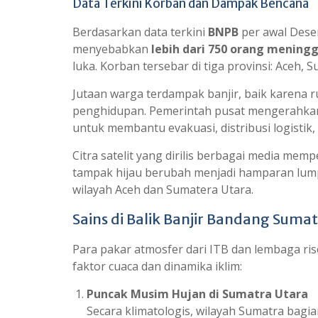
p
m
Data Terkini Korban dan Dampak Bencana
Berdasarkan data terkini
BNPB
per awal Desem
menyebabkan
lebih dari 750 orang meningg
luka. Korban tersebar di tiga provinsi: Aceh,
Jutaan warga terdampak banjir, baik karena 
penghidupan. Pemerintah pusat mengerahkan 
untuk membantu evakuasi, distribusi logistik
Citra satelit yang dirilis berbagai media m
tampak hijau berubah menjadi hamparan lumpur
wilayah Aceh dan Sumatera Utara.
Sains di Balik Banjir Bandang Suma
Para pakar atmosfer dari ITB dan lembaga ris
faktor cuaca dan dinamika iklim:
Puncak Musim Hujan di Sumatra Utara
Secara klimatologis, wilayah Sumatra bag