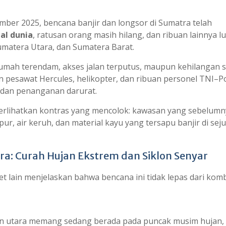
ber 2025, bencana banjir dan longsor di Sumatra telah
al dunia
, ratusan orang masih hilang, dan ribuan lainnya l
 Sumatera Utara, dan Sumatera Barat.
rumah terendam, akses jalan terputus, maupun kehilangan
pesawat Hercules, helikopter, dan ribuan personel TNI–Po
, dan penanganan darurat.
emperlihatkan kontras yang mencolok: kawasan yang sebelum
, air keruh, dan material kayu yang tersapu banjir di sej
tra: Curah Hujan Ekstrem dan Siklon Senyar
et lain menjelaskan bahwa bencana ini tidak lepas dari kom
ian utara memang sedang berada pada puncak musim hujan,