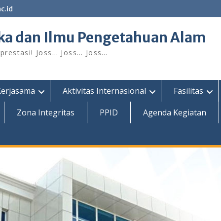
c.id
ka dan Ilmu Pengetahuan Alam
restasi! Joss… Joss… Joss…
Kerjasama
Aktivitas Internasional
Fasilitas
Zona Integritas
PPID
Agenda Kegiatan