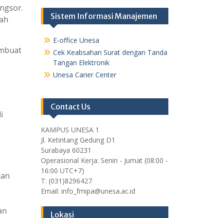
ngsor.
Sistem Informasi Manajemen
dah
E-office Unesa
mbuat
Cek Keabsahan Surat dengan Tanda
Tangan Elektronik
Unesa Carier Center
Contact Us
i
KAMPUS UNESA 1
Jl. Ketintang Gedung D1
Surabaya 60231
Operasional Kerja: Senin - Jumat (08:00 -
16:00 UTC+7)
jan
T: (031)8296427
Email: info_fmipa@unesa.ac.id
an
Lokasi