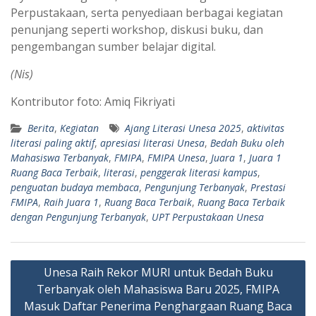
Perpustakaan, serta penyediaan berbagai kegiatan
penunjang seperti workshop, diskusi buku, dan
pengembangan sumber belajar digital.
(Nis)
Kontributor foto: Amiq Fikriyati
Berita
,
Kegiatan
Ajang Literasi Unesa 2025
,
aktivitas
literasi paling aktif
,
apresiasi literasi Unesa
,
Bedah Buku oleh
Mahasiswa Terbanyak
,
FMIPA
,
FMIPA Unesa
,
Juara 1
,
Juara 1
Ruang Baca Terbaik
,
literasi
,
penggerak literasi kampus
,
penguatan budaya membaca
,
Pengunjung Terbanyak
,
Prestasi
FMIPA
,
Raih Juara 1
,
Ruang Baca Terbaik
,
Ruang Baca Terbaik
dengan Pengunjung Terbanyak
,
UPT Perpustakaan Unesa
Navigasi
Unesa Raih Rekor MURI untuk Bedah Buku
pos
Terbanyak oleh Mahasiswa Baru 2025, FMIPA
Masuk Daftar Penerima Penghargaan Ruang Baca