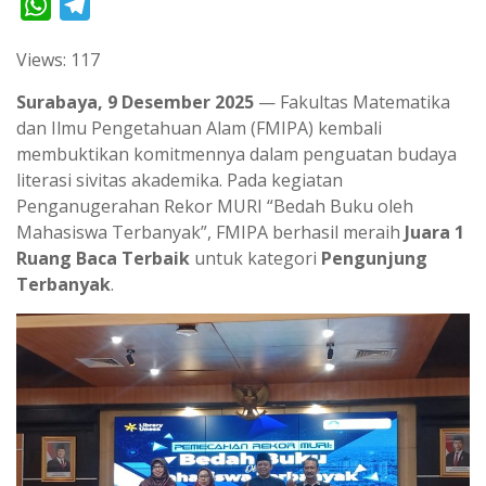
W
T
h
e
Views: 117
a
l
t
e
Surabaya, 9 Desember 2025
— Fakultas Matematika
s
g
dan Ilmu Pengetahuan Alam (FMIPA) kembali
membuktikan komitmennya dalam penguatan budaya
A
r
literasi sivitas akademika. Pada kegiatan
p
a
Penganugerahan Rekor MURI “Bedah Buku oleh
p
m
Mahasiswa Terbanyak”, FMIPA berhasil meraih
Juara 1
Ruang Baca Terbaik
untuk kategori
Pengunjung
Terbanyak
.