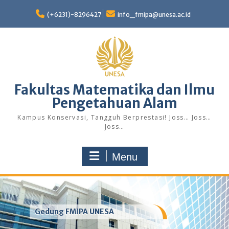
Skip
to
(+6231)-8296427
info_fmipa@unesa.ac.id
content
Fakultas Matematika dan Ilmu
Pengetahuan Alam
Kampus Konservasi, Tangguh Berprestasi! Joss… Joss…
Joss…
Menu
Gedung FMIPA UNESA