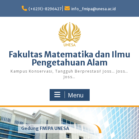
Skip
to
(+6231)-8296427
info_fmipa@unesa.ac.id
content
Fakultas Matematika dan Ilmu
Pengetahuan Alam
Kampus Konservasi, Tangguh Berprestasi! Joss… Joss…
Joss…
Menu
Gedung FMIPA UNESA