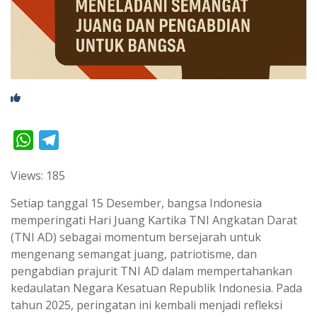
W
T
h
e
Views: 185
a
l
t
e
Setiap tanggal 15 Desember, bangsa Indonesia
s
g
memperingati Hari Juang Kartika TNI Angkatan Darat
(TNI AD) sebagai momentum bersejarah untuk
A
r
mengenang semangat juang, patriotisme, dan
p
a
pengabdian prajurit TNI AD dalam mempertahankan
p
m
kedaulatan Negara Kesatuan Republik Indonesia. Pada
tahun 2025, peringatan ini kembali menjadi refleksi