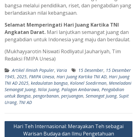
bangsa melalui pendidikan, riset, dan pengabdian yang
berlandaskan nilai kebangsaan.
Selamat Memperingati Hari Juang Kartika TNI
Angkatan Darat.
Mari lanjutkan semangat juang dan
pengabdian untuk Indonesia yang maju dan berdaulat.
(Mukhayyarotin Niswati Rodliyatul Jauhariyah, Tim
Redaksi FMIPA Unesa)
Artikel Ilmiah Populer
,
Varia
15 Desember
,
15 Desember
1945
,
2025
,
FMIPA Unesa
,
Hari Juang Kartika TNI AD
,
Hari Juang
TNI AD 2025
,
kedaulatan bangsa
,
Kolonel Soedirman
,
Meneladani
Semangat Juang
,
Nilai Juang
,
Palagan Ambarawa
,
Pengabdian
untuk Bangsa
,
pengorbanan
,
perjuangan
,
Semangat Juang
,
Supit
Urang
,
TNI AD
Navigasi
Hari Teh Internasional: Merayakan Teh sebagai
pos
Warisan Budaya dan Ilmu Pengetahuan