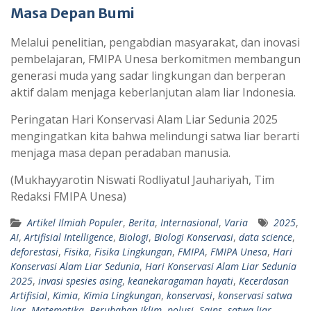
Masa Depan Bumi
Melalui penelitian, pengabdian masyarakat, dan inovasi
pembelajaran, FMIPA Unesa berkomitmen membangun
generasi muda yang sadar lingkungan dan berperan
aktif dalam menjaga keberlanjutan alam liar Indonesia.
Peringatan Hari Konservasi Alam Liar Sedunia 2025
mengingatkan kita bahwa melindungi satwa liar berarti
menjaga masa depan peradaban manusia.
(Mukhayyarotin Niswati Rodliyatul Jauhariyah, Tim
Redaksi FMIPA Unesa)
Artikel Ilmiah Populer
,
Berita
,
Internasional
,
Varia
2025
,
AI
,
Artifisial Intelligence
,
Biologi
,
Biologi Konservasi
,
data science
,
deforestasi
,
Fisika
,
Fisika Lingkungan
,
FMIPA
,
FMIPA Unesa
,
Hari
Konservasi Alam Liar Sedunia
,
Hari Konservasi Alam Liar Sedunia
2025
,
invasi spesies asing
,
keanekaragaman hayati
,
Kecerdasan
Artifisial
,
Kimia
,
Kimia Lingkungan
,
konservasi
,
konservasi satwa
liar
,
Matematika
,
Perubahan Iklim
,
polusi
,
Sains
,
satwa liar
,