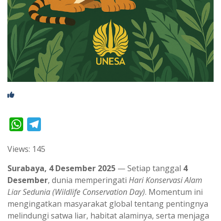
W
T
h
e
Views: 145
a
l
t
e
Surabaya, 4 Desember 2025
— Setiap tanggal
4
s
g
Desember
, dunia memperingati
Hari Konservasi Alam
Liar Sedunia
(Wildlife Conservation Day)
. Momentum ini
A
r
mengingatkan masyarakat global tentang pentingnya
p
a
melindungi satwa liar, habitat alaminya, serta menjaga