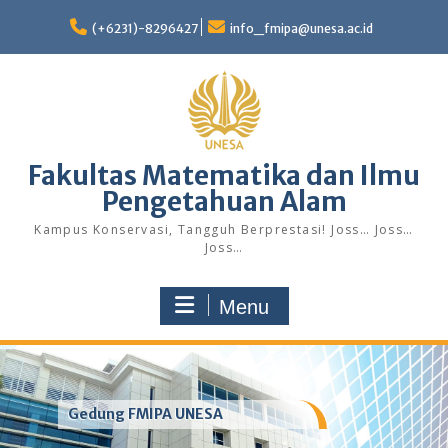
Skip
to
(+6231)-8296427
info_fmipa@unesa.ac.id
content
Fakultas Matematika dan Ilmu
Pengetahuan Alam
Kampus Konservasi, Tangguh Berprestasi! Joss… Joss…
Joss…
Menu
Gedung FMIPA UNESA