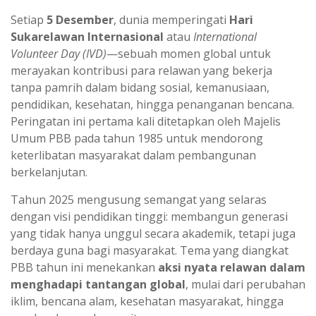
t
e
Setiap
5 Desember
, dunia memperingati
Hari
s
g
Sukarelawan Internasional
atau
International
Volunteer Day (IVD)
—sebuah momen global untuk
A
r
merayakan kontribusi para relawan yang bekerja
p
a
tanpa pamrih dalam bidang sosial, kemanusiaan,
p
m
pendidikan, kesehatan, hingga penanganan bencana.
Peringatan ini pertama kali ditetapkan oleh Majelis
Umum PBB pada tahun 1985 untuk mendorong
keterlibatan masyarakat dalam pembangunan
berkelanjutan.
Tahun 2025 mengusung semangat yang selaras
dengan visi pendidikan tinggi: membangun generasi
yang tidak hanya unggul secara akademik, tetapi juga
berdaya guna bagi masyarakat. Tema yang diangkat
PBB tahun ini menekankan
aksi nyata relawan dalam
menghadapi tantangan global
, mulai dari perubahan
iklim, bencana alam, kesehatan masyarakat, hingga