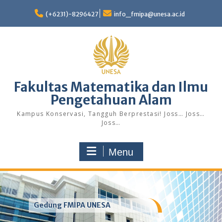
Skip
to
(+6231)-8296427
info_fmipa@unesa.ac.id
content
Fakultas Matematika dan Ilmu
Pengetahuan Alam
Kampus Konservasi, Tangguh Berprestasi! Joss… Joss…
Joss…
Menu
Gedung FMIPA UNESA