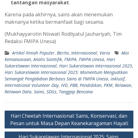
tantangan masyarakat
.
Karena pada akhirnya, sains akan menemukan
maknanya ketika bermanfaat bagi sesama.
(Mukhayyarotin Niswati Rodliyatul Jauhariyah, Tim
Redaksi FMIPA Unesa)
Artikel Ilmiah Populer
,
Berita
,
Internasional
,
Varia
Aksi
Kemanusiaan
,
Analis Saintifik
,
FMIPA
,
FMIPA Unesa
,
Hari
Sukarelawan Internasional
,
Hari Sukarelawan Internasional 2025
,
Hari Sukarelawan Internasional 2025: Momentum Menguatkan
Semangat Pengabdian Berbasis Sains di FMIPA Unesa
,
inklusif
,
International Volunteer Day
,
IVD
,
PBB
,
Pendidikan
,
PKM
,
Relawan
,
Relawan Data
,
Sains
,
SDGs
,
Tanggap Bencana
Navigasi
Hari Cheetah Internasional: Sains, Konservasi, dan
pos
Pesan untuk Masa Depan Keanekaragaman Hayati
Hari Sukarelawan Internasional 2025: Sains,