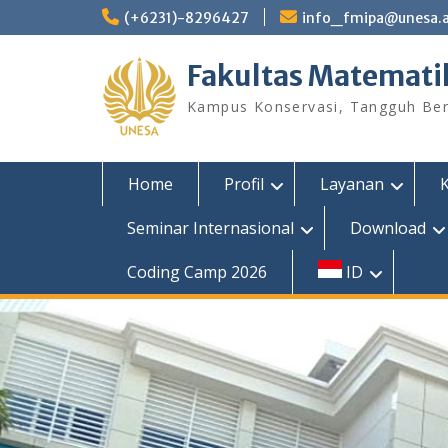
Skip
(+6231)-8296427
info_fmipa@unesa.a
to
content
Fakultas Matemati
Kampus Konservasi, Tangguh Berp
Home
Profil
Layanan
Seminar Internasional
Download
Coding Camp 2026
ID