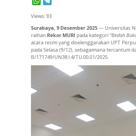
W
T
h
e
Views: 93
a
l
t
e
Surabaya, 9 Desember 2025
— Universitas N
s
g
raihan
Rekor MURI
pada kategori
“Bedah Buku
acara resmi yang diselenggarakan UPT Perp
A
r
pada Selasa (9/12), sebagaimana tercantum
p
a
B/171749/UN38.I.4/TU.00.01/2025.
p
m