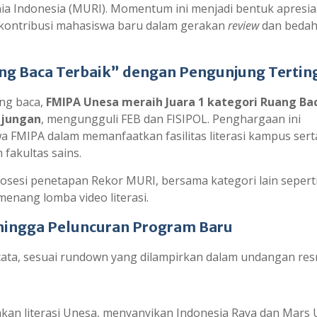
a Indonesia (MURI). Momentum ini menjadi bentuk apresias
a kontribusi mahasiswa baru dalam gerakan
review
dan bedah
g Baca Terbaik” dengan Pengunjung Tertin
ng baca,
FMIPA Unesa meraih Juara 1 kategori Ruang Ba
njungan
, mengungguli FEB dan FISIPOL. Penghargaan ini
 FMIPA dalam memanfaatkan fasilitas literasi kampus sert
fakultas sains.
sesi penetapan Rekor MURI, bersama kategori lain sepert
enang lomba video literasi.
I hingga Peluncuran Program Baru
ata, sesuai rundown yang dilampirkan dalam undangan res
rakan literasi Unesa, menyanyikan Indonesia Raya dan Mars 