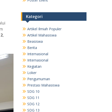
Poster Event
Kategori
lui
am
Artikel Ilmiah Populer
 2
,
Artikel Mahasiswa
Beasiswa
Berita
Internasional
Internasional
Kegiatan
Loker
Pengumuman
Prestasi Mahasiswa
SDG 10
SDG 11
SDG 12
SDG 13