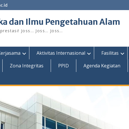
c.id
ka dan Ilmu Pengetahuan Alam
restasi! Joss… Joss… Joss…
Kerjasama
Aktivitas Internasional
Fasilitas
Zona Integritas
PPID
Agenda Kegiatan