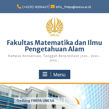
Skip
to
(+6231)-8296427
info_fmipa@unesa.ac.id
content
Fakultas Matematika dan Ilmu
Pengetahuan Alam
Kampus Konservasi, Tangguh Berprestasi! Joss… Joss…
Joss…
Menu
Gedung FMIPA UNESA