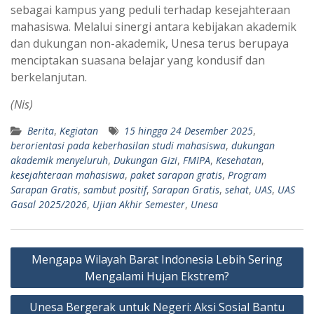
sebagai kampus yang peduli terhadap kesejahteraan
mahasiswa. Melalui sinergi antara kebijakan akademik
dan dukungan non-akademik, Unesa terus berupaya
menciptakan suasana belajar yang kondusif dan
berkelanjutan.
(Nis)
Berita
,
Kegiatan
15 hingga 24 Desember 2025
,
berorientasi pada keberhasilan studi mahasiswa
,
dukungan
akademik menyeluruh
,
Dukungan Gizi
,
FMIPA
,
Kesehatan
,
kesejahteraan mahasiswa
,
paket sarapan gratis
,
Program
Sarapan Gratis
,
sambut positif
,
Sarapan Gratis
,
sehat
,
UAS
,
UAS
Gasal 2025/2026
,
Ujian Akhir Semester
,
Unesa
Navigasi
Mengapa Wilayah Barat Indonesia Lebih Sering
pos
Mengalami Hujan Ekstrem?
Unesa Bergerak untuk Negeri: Aksi Sosial Bantu