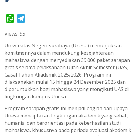
W
T
h
e
Views: 95
a
l
t
e
Universitas Negeri Surabaya (Unesa) menunjukkan
s
g
komitmennya dalam mendukung kesejahteraan
mahasiswa dengan menyediakan 39.000 paket sarapan
A
r
gratis selama pelaksanaan Ujian Akhir Semester (UAS)
p
a
Gasal Tahun Akademik 2025/2026. Program ini
p
m
dilaksanakan mulai 15 hingga 24 Desember 2025 dan
diperuntukkan bagi mahasiswa yang mengikuti UAS di
lingkungan kampus Unesa.
Program sarapan gratis ini menjadi bagian dari upaya
Unesa menciptakan lingkungan akademik yang sehat,
humanis, dan berorientasi pada keberhasilan studi
mahasiswa, khususnya pada periode evaluasi akademik