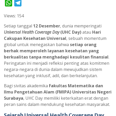
W
T
h
e
Views: 154
a
l
t
e
Setiap tanggal
12 Desember
, dunia memperingati
s
g
Universal Health Coverage Day
(UHC Day)
atau
Hari
Cakupan Kesehatan Universal
, sebuah momentum
A
r
global untuk menegaskan bahwa
setiap orang
p
a
berhak memperoleh layanan kesehatan yang
p
m
berkualitas tanpa menghadapi kesulitan finansial
.
Peringatan ini menjadi refleksi penting atas komitmen
negara-negara di dunia dalam mewujudkan sistem
kesehatan yang inklusif, adil, dan berkelanjutan.
Bagi sivitas akademika
Fakultas Matematika dan
Ilmu Pengetahuan Alam (FMIPA) Universitas Negeri
Surabaya
, UHC Day memiliki keterkaitan erat dengan
peran sains dalam mendukung kesehatan masyarakat.
Sejarah Universal Health Coverage Day