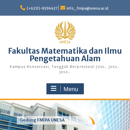
Skip
to
(+6231)-8296427
info_fmipa@unesa.ac.id
content
Fakultas Matematika dan Ilmu
Pengetahuan Alam
Kampus Konservasi, Tangguh Berprestasi! Joss… Joss…
Joss…
Menu
Gedung FMIPA UNESA