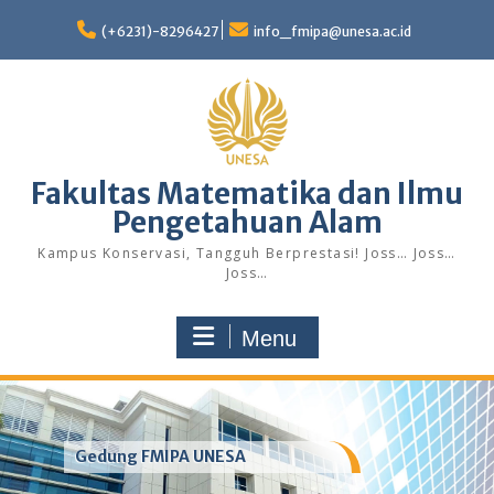
Skip
to
(+6231)-8296427
info_fmipa@unesa.ac.id
content
Fakultas Matematika dan Ilmu
Pengetahuan Alam
Kampus Konservasi, Tangguh Berprestasi! Joss… Joss…
Joss…
Menu
Gedung FMIPA UNESA