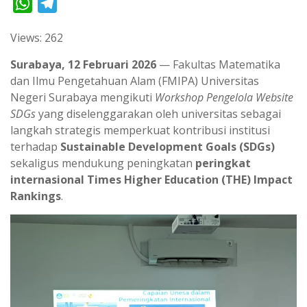
W
T
h
e
Views: 262
a
l
t
e
Surabaya, 12 Februari 2026
— Fakultas Matematika
s
g
dan Ilmu Pengetahuan Alam (FMIPA) Universitas
Negeri Surabaya mengikuti
Workshop Pengelola Website
A
r
SDGs
yang diselenggarakan oleh universitas sebagai
p
a
langkah strategis memperkuat kontribusi institusi
p
m
terhadap
Sustainable Development Goals (SDGs)
sekaligus mendukung peningkatan
peringkat
internasional Times Higher Education (THE) Impact
Rankings
.