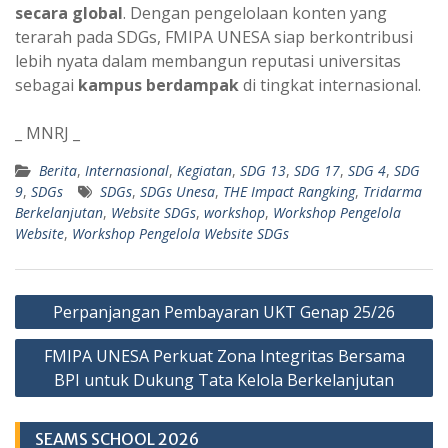
secara global
. Dengan pengelolaan konten yang
terarah pada SDGs, FMIPA UNESA siap berkontribusi
lebih nyata dalam membangun reputasi universitas
sebagai
kampus berdampak
di tingkat internasional.
_ MNRJ _
Berita
,
Internasional
,
Kegiatan
,
SDG 13
,
SDG 17
,
SDG 4
,
SDG
9
,
SDGs
SDGs
,
SDGs Unesa
,
THE Impact Rangking
,
Tridarma
Berkelanjutan
,
Website SDGs
,
workshop
,
Workshop Pengelola
Website
,
Workshop Pengelola Website SDGs
Navigasi
Perpanjangan Pembayaran UKT Genap 25/26
pos
FMIPA UNESA Perkuat Zona Integritas Bersama
BPI untuk Dukung Tata Kelola Berkelanjutan
SEAMS SCHOOL 2026