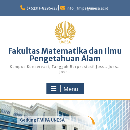
Skip
to
(+6231)-8296427
info_fmipa@unesa.ac.id
content
Fakultas Matematika dan Ilmu
Pengetahuan Alam
Kampus Konservasi, Tangguh Berprestasi! Joss… Joss…
Joss…
Menu
Gedung FMIPA UNESA