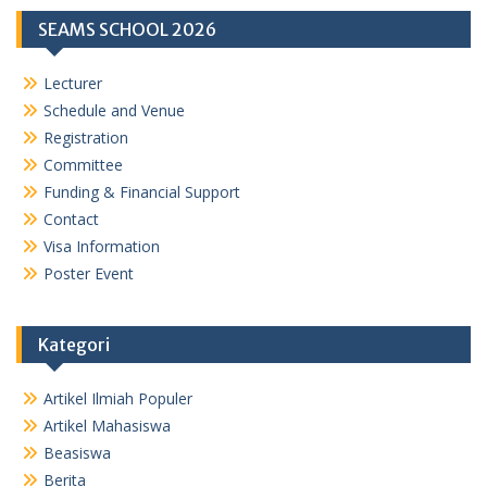
s
g
SEAMS SCHOOL 2026
A
r
p
a
Lecturer
p
m
Schedule and Venue
Registration
Committee
Funding & Financial Support
Contact
Visa Information
Poster Event
Kategori
Artikel Ilmiah Populer
Artikel Mahasiswa
Beasiswa
Berita