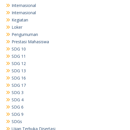
Internasional
Internasional
Kegiatan
Loker
Pengumuman
Prestasi Mahasiswa
SDG 10
SDG 11
SDG 12
SDG 13
SDG 16
SDG 17
SDG 3
SDG 4
SDG 6
SDG 9
SDGs
Ujian Terbuka Disertasi