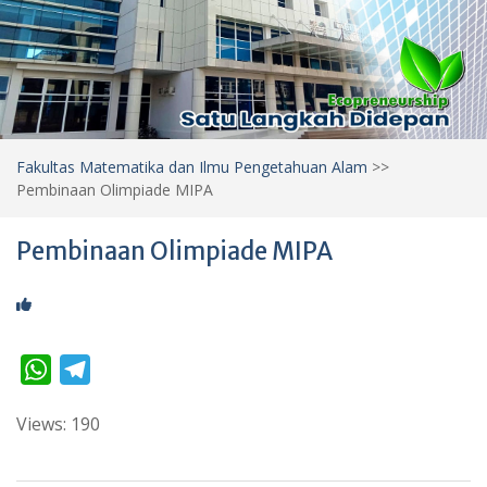
Fakultas Matematika dan Ilmu Pengetahuan Alam
>>
Pembinaan Olimpiade MIPA
Pembinaan Olimpiade MIPA
W
T
h
e
Views: 190
a
l
t
e