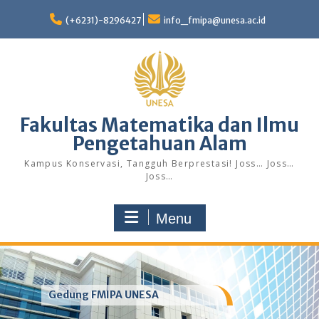
Skip
to
(+6231)-8296427
info_fmipa@unesa.ac.id
content
Fakultas Matematika dan Ilmu
Pengetahuan Alam
Kampus Konservasi, Tangguh Berprestasi! Joss… Joss…
Joss…
Menu
Gedung FMIPA UNESA