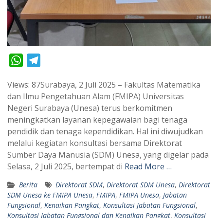
W
T
h
e
Views: 87Surabaya, 2 Juli 2025 – Fakultas Matematika
a
l
dan Ilmu Pengetahuan Alam (FMIPA) Universitas
t
e
Negeri Surabaya (Unesa) terus berkomitmen
s
g
meningkatkan layanan kepegawaian bagi tenaga
A
r
pendidik dan tenaga kependidikan. Hal ini diwujudkan
p
a
melalui kegiatan konsultasi bersama Direktorat
Sumber Daya Manusia (SDM) Unesa, yang digelar pada
p
m
Selasa, 2 Juli 2025, bertempat di
Read More …
Berita
Direktorat SDM
,
Direktorat SDM Unesa
,
Direktorat
SDM Unesa ke FMIPA Unesa
,
FMIPA
,
FMIPA Unesa
,
Jabatan
Fungsional
,
Kenaikan Pangkat
,
Konsultasi Jabatan Fungsional
,
Konsultasi Jabatan Fungsional dan Kenaikan Pangkat
,
Konsultasi