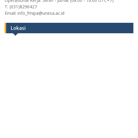
Operasional Kerja: Senin - Jumat (08:00 - 16:00 UTC+7)
T: (031)8296427
Email: info_fmipa@unesa.ac.id
Lokasi