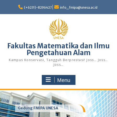
Skip
to
(+6231)-8296427
info_fmipa@unesa.ac.id
content
Fakultas Matematika dan Ilmu
Pengetahuan Alam
Kampus Konservasi, Tangguh Berprestasi! Joss… Joss…
Joss…
Menu
Gedung FMIPA UNESA