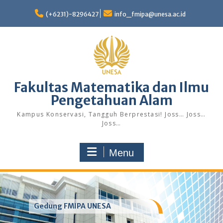
Skip
to
(+6231)-8296427
info_fmipa@unesa.ac.id
content
Fakultas Matematika dan Ilmu
Pengetahuan Alam
Kampus Konservasi, Tangguh Berprestasi! Joss… Joss…
Joss…
Menu
Gedung FMIPA UNESA