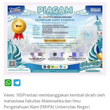
W
T
h
e
Views: 165Prestasi membanggakan kembali diraih oleh
a
l
mahasiswa Fakultas Matematika dan Ilmu
t
e
Pengetahuan Alam (FMIPA) Universitas Negeri