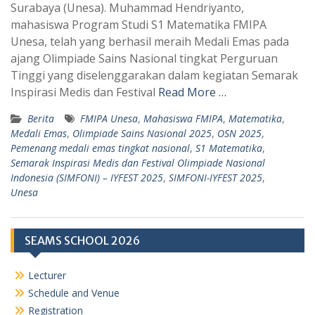
s
g
Surabaya (Unesa). Muhammad Hendriyanto,
A
r
mahasiswa Program Studi S1 Matematika FMIPA
p
a
Unesa, telah yang berhasil meraih Medali Emas pada
ajang Olimpiade Sains Nasional tingkat Perguruan
p
m
Tinggi yang diselenggarakan dalam kegiatan Semarak
Inspirasi Medis dan Festival
Read More …
Berita
FMIPA Unesa
,
Mahasiswa FMIPA
,
Matematika
,
Medali Emas
,
Olimpiade Sains Nasional 2025
,
OSN 2025
,
Pemenang medali emas tingkat nasional
,
S1 Matematika
,
Semarak Inspirasi Medis dan Festival Olimpiade Nasional
Indonesia (SIMFONI) – IYFEST 2025
,
SIMFONI-IYFEST 2025
,
Unesa
SEAMS SCHOOL 2026
Lecturer
Schedule and Venue
Registration