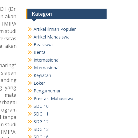
 I (Dr.
Kategori
an akan
e FMIPA
Artikel Ilmiah Populer
m studi
Artikel Mahasiswa
ersitas
Beasiswa
ua akan
Berita
Internasional
aring”
Internasional
rsiapan
Kegiatan
anding
Loker
ng yang
Pengumuman
n mata
Prestasi Mahasiswa
erbagai
SDG 10
program
SDG 11
I tanpa
SDG 12
n studi
SDG 13
 FMIPA.
SDG 16