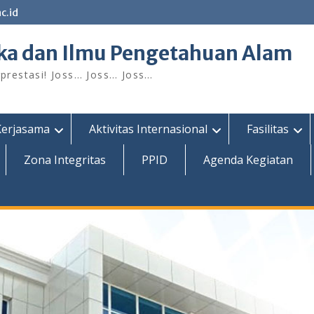
c.id
ka dan Ilmu Pengetahuan Alam
restasi! Joss… Joss… Joss…
Kerjasama
Aktivitas Internasional
Fasilitas
Zona Integritas
PPID
Agenda Kegiatan