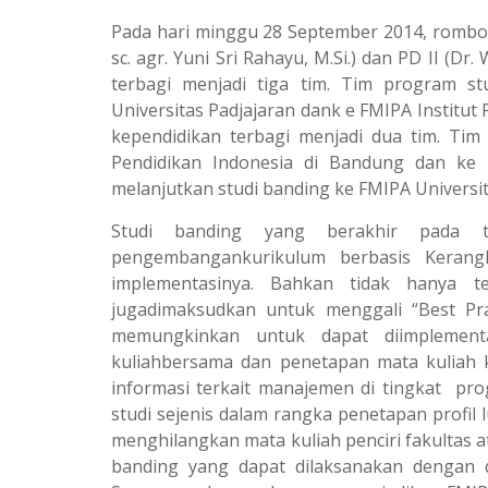
t
e
Pada hari minggu 28 September 2014, rombon
s
g
sc. agr. Yuni Sri Rahayu, M.Si.) dan PD II (
terbagi menjadi tiga tim. Tim program s
A
r
Universitas Padjajaran dank e FMIPA Institut
p
a
kependidikan terbagi menjadi dua tim. Ti
p
m
Pendidikan Indonesia di Bandung dan ke 
melanjutkan studi banding ke FMIPA Universi
Studi banding yang berakhir pada t
pengembangankurikulum berbasis Kerangka K
implementasinya. Bahkan tidak hanya t
jugadimaksudkan untuk menggali “Best Pra
memungkinkan untuk dapat diimplement
kuliahbersama dan penetapan mata kuliah ke
informasi terkait manajemen di tingkat pro
studi sejenis dalam rangka penetapan profi
menghilangkan mata kuliah penciri fakultas a
banding yang dapat dilaksanakan dengan 