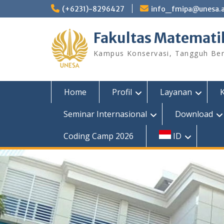
Skip
(+6231)-8296427
info_fmipa@unesa.a
to
content
Fakultas Matemati
Kampus Konservasi, Tangguh Berp
Home
Profil
Layanan
Seminar Internasional
Download
Coding Camp 2026
ID