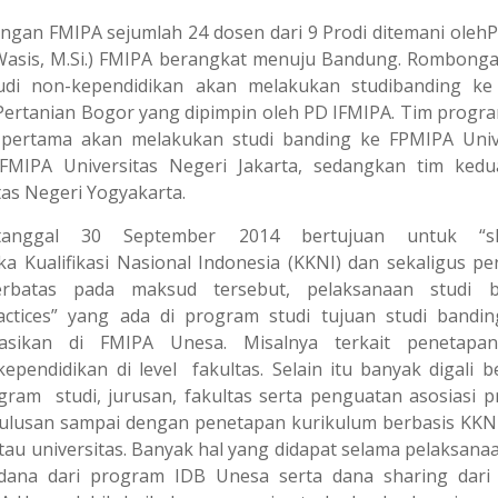
gan FMIPA sejumlah 24 dosen dari 9 Prodi ditemani olehPD
Dr. Wasis, M.Si.) FMIPA berangkat menuju Bandung. Rombong
tudi non-kependidikan akan melakukan studibanding k
 Pertanian Bogor yang dipimpin oleh PD IFMIPA. Tim progra
m pertama akan melakukan studi banding ke FPMIPA Univ
FMIPA Universitas Negeri Jakarta, sedangkan tim ked
tas Negeri Yogyakarta.
anggal 30 September 2014 bertujuan untuk “sh
ualifikasi Nasional Indonesia (KKNI) dan sekaligus pe
erbatas pada maksud tersebut, pelaksanaan studi b
ctices” yang ada di program studi tujuan studi bandi
asikan di FMIPA Unesa. Misalnya terkait penetapa
pendidikan di level fakultas. Selain itu banyak digali b
gram studi, jurusan, fakultas serta penguatan asosiasi 
l lulusan sampai dengan penetapan kurikulum berbasis KKN
tau universitas. Banyak hal yang didapat selama pelaksanaa
dana dari program IDB Unesa serta dana sharing dari