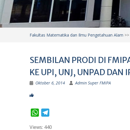
Fakultas Matematika dan Ilmu Pengetahuan Alam
>
SEMBILAN PRODI DI FMI
KE UPI, UNJ, UNPAD DAN I
Oktober 6, 2014
Admin Super FMIPA
W
T
h
e
Views: 440
a
l