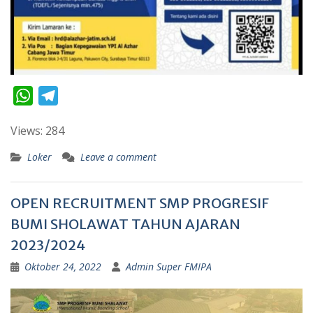
W
T
h
e
Views: 284
a
l
t
e
Loker
Leave a comment
s
g
A
r
OPEN RECRUITMENT SMP PROGRESIF
p
a
BUMI SHOLAWAT TAHUN AJARAN
p
m
2023/2024
Oktober 24, 2022
Admin Super FMIPA