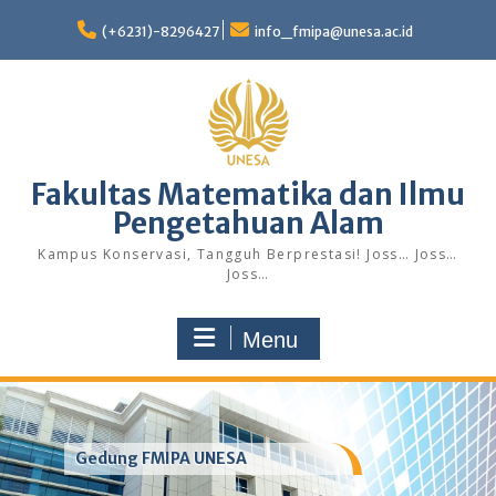
Skip
to
(+6231)-8296427
info_fmipa@unesa.ac.id
content
Fakultas Matematika dan Ilmu
Pengetahuan Alam
Kampus Konservasi, Tangguh Berprestasi! Joss… Joss…
Joss…
Menu
Gedung FMIPA UNESA