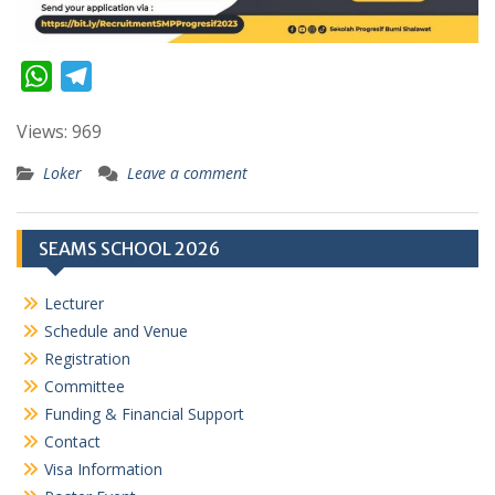
W
T
h
e
Views: 969
a
l
t
e
Loker
Leave a comment
s
g
A
r
SEAMS SCHOOL 2026
p
a
p
m
Lecturer
Schedule and Venue
Registration
Committee
Funding & Financial Support
Contact
Visa Information