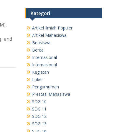
Kategori
TM),
Artikel Ilmiah Populer
Artikel Mahasiswa
g, and
Beasiswa
Berita
Internasional
Internasional
Kegiatan
Loker
Pengumuman
Prestasi Mahasiswa
SDG 10
SDG 11
SDG 12
SDG 13
SDG 16