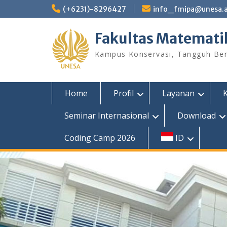
Skip
(+6231)-8296427
info_fmipa@unesa.a
to
content
Fakultas Matemati
Kampus Konservasi, Tangguh Berp
Home
Profil
Layanan
Seminar Internasional
Download
Coding Camp 2026
ID