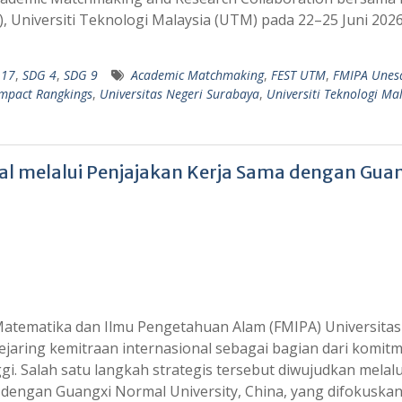
, Universiti Teknologi Malaysia (UTM) pada 22–25 Juni 2026
 17
,
SDG 4
,
SDG 9
Academic Matchmaking
,
FEST UTM
,
FMIPA Unes
mpact Rangkings
,
Universitas Negeri Surabaya
,
Universiti Teknologi Ma
al melalui Penjajakan Kerja Sama dengan Gua
Matematika dan Ilmu Pengetahuan Alam (FMIPA) Universitas
jaring kemitraan internasional sebagai bagian dari komit
i. Salah satu langkah strategis tersebut diwujudkan melalu
l dengan Guangxi Normal University, China, yang difokuska