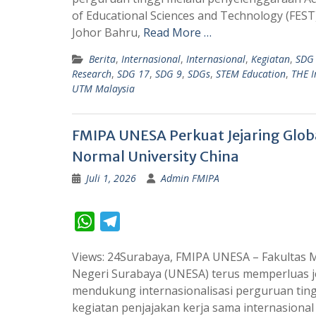
s
g
of Educational Sciences and Technology (FEST)
A
r
Johor Bahru,
Read More …
p
a
Berita
,
Internasional
,
Internasional
,
Kegiatan
,
SDG
p
m
Research
,
SDG 17
,
SDG 9
,
SDGs
,
STEM Education
,
THE I
UTM Malaysia
FMIPA UNESA Perkuat Jejaring Glob
Normal University China
Juli 1, 2026
Admin FMIPA
W
T
h
e
Views: 24Surabaya, FMIPA UNESA – Fakultas 
a
l
Negeri Surabaya (UNESA) terus memperluas je
t
e
mendukung internasionalisasi perguruan tingg
s
g
kegiatan penjajakan kerja sama internasiona