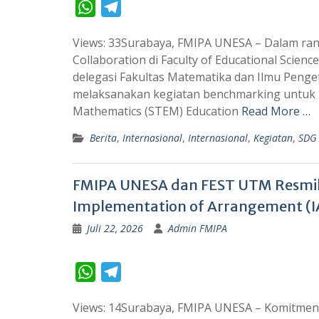
W
T
h
e
Views: 33Surabaya, FMIPA UNESA – Dalam ra
a
l
Collaboration di Faculty of Educational Scien
t
e
delegasi Fakultas Matematika dan Ilmu Penge
s
g
melaksanakan kegiatan benchmarking untuk m
A
r
Mathematics (STEM) Education
Read More …
p
a
Berita
,
Internasional
,
Internasional
,
Kegiatan
,
SDG
p
m
FMIPA UNESA dan FEST UTM Resmik
Implementation of Arrangement (I
Juli 22, 2026
Admin FMIPA
W
T
h
e
Views: 14Surabaya, FMIPA UNESA – Komitmen
a
l