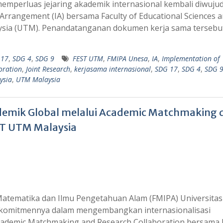
emperluas jejaring akademik internasional kembali diwuju
rrangement (IA) bersama Faculty of Educational Sciences 
laysia (UTM). Penandatanganan dokumen kerja sama tersebu
 17
,
SDG 4
,
SDG 9
FEST UTM
,
FMIPA Unesa
,
IA
,
Implementation of
boration
,
Joint Research
,
kerjasama internasional
,
SDG 17
,
SDG 4
,
SDG 
ysia
,
UTM Malaysia
demik Global melalui Academic Matchmaking 
ST UTM Malaysia
Matematika dan Ilmu Pengetahuan Alam (FMIPA) Universitas
 komitmennya dalam mengembangkan internasionalisasi
cademic Matchmaking and Research Collaboration bersama 