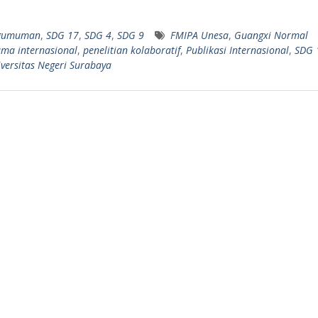
gumuman
,
SDG 17
,
SDG 4
,
SDG 9
FMIPA Unesa
,
Guangxi Normal
ama internasional
,
penelitian kolaboratif
,
Publikasi Internasional
,
SDG 
versitas Negeri Surabaya