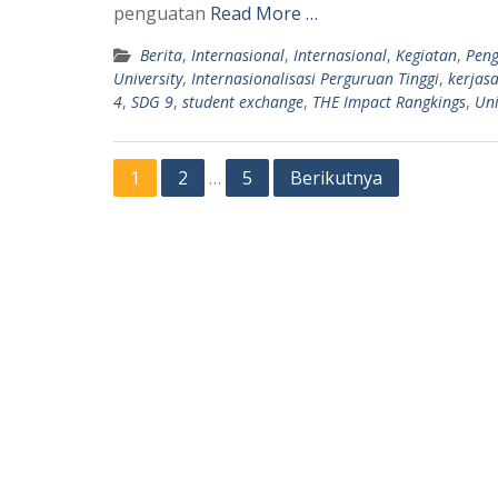
A
r
penguatan
Read More …
p
a
Berita
,
Internasional
,
Internasional
,
Kegiatan
,
Pen
p
m
University
,
Internasionalisasi Perguruan Tinggi
,
kerjas
4
,
SDG 9
,
student exchange
,
THE Impact Rangkings
,
Uni
Paginasi
1
2
5
Berikutnya
…
pos