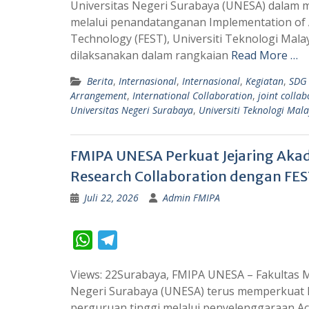
Universitas Negeri Surabaya (UNESA) dalam m
t
e
melalui penandatanganan Implementation of A
s
g
Technology (FEST), Universiti Teknologi Ma
A
r
dilaksanakan dalam rangkaian
Read More …
p
a
Berita
,
Internasional
,
Internasional
,
Kegiatan
,
SDG
p
m
Arrangement
,
International Collaboration
,
joint colla
Universitas Negeri Surabaya
,
Universiti Teknologi Mala
FMIPA UNESA Perkuat Jejaring Aka
Research Collaboration dengan FE
Juli 22, 2026
Admin FMIPA
W
T
h
e
Views: 22Surabaya, FMIPA UNESA – Fakultas 
a
l
Negeri Surabaya (UNESA) terus memperkuat
t
e
perguruan tinggi melalui penyelenggaraan A