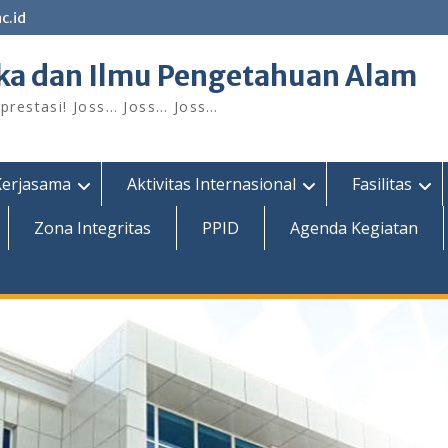
c.id
ka dan Ilmu Pengetahuan Alam
restasi! Joss… Joss… Joss…
Kerjasama
Aktivitas Internasional
Fasilitas
Zona Integritas
PPID
Agenda Kegiatan