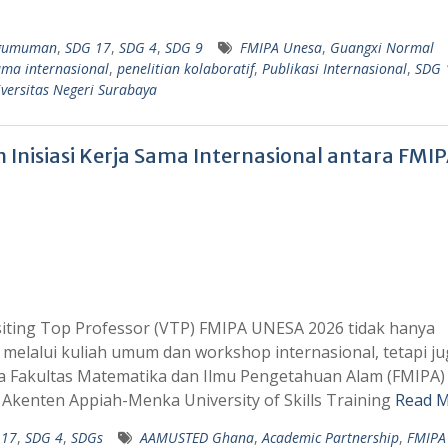
gumuman
,
SDG 17
,
SDG 4
,
SDG 9
FMIPA Unesa
,
Guangxi Normal
ama internasional
,
penelitian kolaboratif
,
Publikasi Internasional
,
SDG 
versitas Negeri Surabaya
n Inisiasi Kerja Sama Internasional antara FMI
siting Top Professor (VTP) FMIPA UNESA 2026 tidak hanya
elalui kuliah umum dan workshop internasional, tetapi ju
a Fakultas Matematika dan Ilmu Pengetahuan Alam (FMIPA)
Akenten Appiah-Menka University of Skills Training
Read M
 17
,
SDG 4
,
SDGs
AAMUSTED Ghana
,
Academic Partnership
,
FMIPA