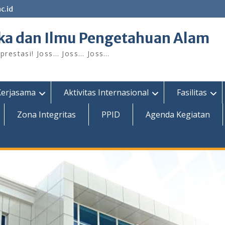
c.id
ka dan Ilmu Pengetahuan Alam
restasi! Joss… Joss… Joss…
Kerjasama
Aktivitas Internasional
Fasilitas
Zona Integritas
PPID
Agenda Kegiatan