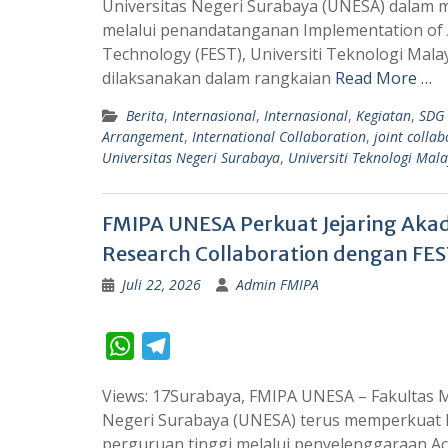
Universitas Negeri Surabaya (UNESA) dalam m
t
e
melalui penandatanganan Implementation of A
s
g
Technology (FEST), Universiti Teknologi Ma
A
r
dilaksanakan dalam rangkaian
Read More …
p
a
Berita
,
Internasional
,
Internasional
,
Kegiatan
,
SDG
p
m
Arrangement
,
International Collaboration
,
joint colla
Universitas Negeri Surabaya
,
Universiti Teknologi Mala
FMIPA UNESA Perkuat Jejaring Aka
Research Collaboration dengan FE
Juli 22, 2026
Admin FMIPA
W
T
h
e
Views: 17Surabaya, FMIPA UNESA – Fakultas 
a
l
Negeri Surabaya (UNESA) terus memperkuat
t
e
perguruan tinggi melalui penyelenggaraan A