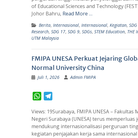
s
g
of Educational Sciences and Technology (FEST)
A
r
Johor Bahru,
Read More …
p
a
Berita
,
Internasional
,
Internasional
,
Kegiatan
,
SDG
p
m
Research
,
SDG 17
,
SDG 9
,
SDGs
,
STEM Education
,
THE I
UTM Malaysia
FMIPA UNESA Perkuat Jejaring Glob
Normal University China
Juli 1, 2026
Admin FMIPA
W
T
h
e
Views: 19Surabaya, FMIPA UNESA – Fakultas 
a
l
Negeri Surabaya (UNESA) terus memperluas je
t
e
mendukung internasionalisasi perguruan tingg
s
g
kegiatan penjajakan kerja sama internasiona