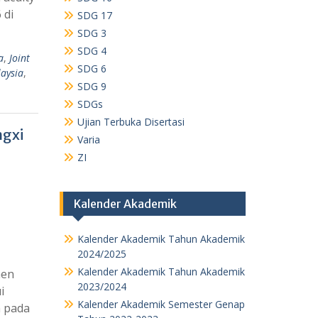
 di
SDG 17
SDG 3
SDG 4
a
,
Joint
SDG 6
laysia
,
SDG 9
SDGs
Ujian Terbuka Disertasi
ngxi
Varia
ZI
Kalender Akademik
Kalender Akademik Tahun Akademik
2024/2025
Kalender Akademik Tahun Akademik
men
2023/2024
i
Kalender Akademik Semester Genap
n pada