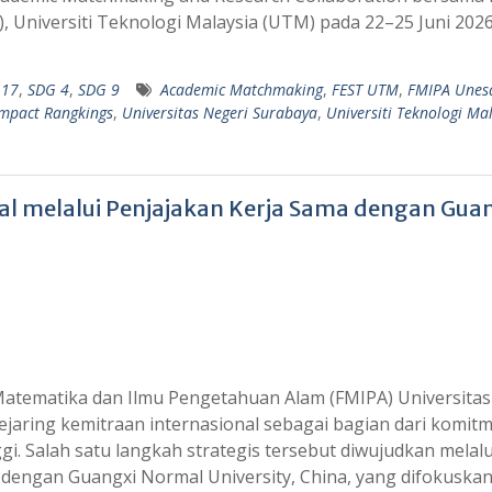
, Universiti Teknologi Malaysia (UTM) pada 22–25 Juni 2026
 17
,
SDG 4
,
SDG 9
Academic Matchmaking
,
FEST UTM
,
FMIPA Unes
mpact Rangkings
,
Universitas Negeri Surabaya
,
Universiti Teknologi Ma
al melalui Penjajakan Kerja Sama dengan Gua
Matematika dan Ilmu Pengetahuan Alam (FMIPA) Universitas
jaring kemitraan internasional sebagai bagian dari komit
i. Salah satu langkah strategis tersebut diwujudkan melalu
l dengan Guangxi Normal University, China, yang difokuska