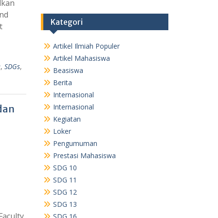
dkan
and
Kategori
t
Artikel Ilmiah Populer
Artikel Mahasiswa
9
,
SDGs
,
Beasiswa
Berita
Internasional
Internasional
dan
Kegiatan
Loker
Pengumuman
Prestasi Mahasiswa
SDG 10
SDG 11
SDG 12
SDG 13
Faculty
SDG 16