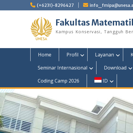
Skip
(+6231)-8296427
info_fmipa@unesa.a
to
content
Fakultas Matemati
Kampus Konservasi, Tangguh Berp
Home
Profil
Layanan
Seminar Internasional
Download
Coding Camp 2026
ID