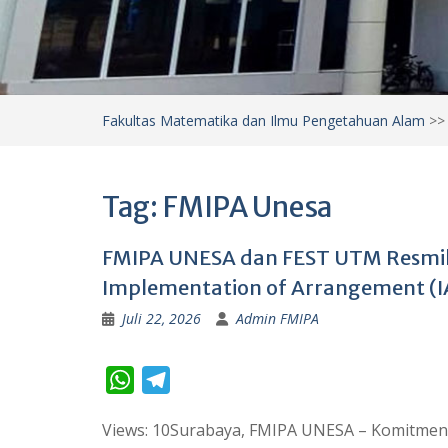
Fakultas Matematika dan Ilmu Pengetahuan Alam
>
Tag:
FMIPA Unesa
FMIPA UNESA dan FEST UTM Resmik
Implementation of Arrangement (I
Juli 22, 2026
Admin FMIPA
W
T
h
e
Views: 10Surabaya, FMIPA UNESA – Komitmen
a
l