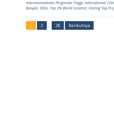
Internasionalisasi Perguruan Tinggi
,
International Col
p
m
Bonyah
,
SDGs
,
Top 2% World Scientist
,
Visiting Top Pro
Paginasi
1
2
28
Berikutnya
…
pos