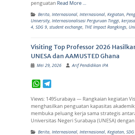
A
r
penguatan
Read More …
p
a
Berita
,
Internasional
,
Internasional
,
Kegiatan
,
Pen
p
m
University
,
Internasionalisasi Perguruan Tinggi
,
kerjas
4
,
SDG 9
,
student exchange
,
THE Impact Rangkings
,
Uni
Visiting Top Professor 2026 Hasilka
UNESA dan AAMUSTED Ghana
Mei 29, 2026
Arif Pendidikan IPA
W
T
h
e
Views: 149Surabaya — Rangkaian kegiatan Vi
a
l
menghasilkan penguatan kapasitas akademik m
t
e
membuka peluang kerja sama strategis antar
s
g
Universitas Negeri Surabaya (UNESA) dengan 
A
r
Berita
,
Internasional
,
Internasional
,
Kegiatan
,
SDG
p
a