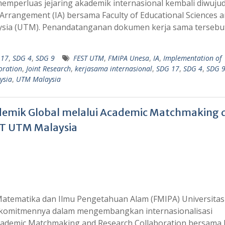
emperluas jejaring akademik internasional kembali diwuju
rrangement (IA) bersama Faculty of Educational Sciences 
laysia (UTM). Penandatanganan dokumen kerja sama tersebu
 17
,
SDG 4
,
SDG 9
FEST UTM
,
FMIPA Unesa
,
IA
,
Implementation of
boration
,
Joint Research
,
kerjasama internasional
,
SDG 17
,
SDG 4
,
SDG 
ysia
,
UTM Malaysia
demik Global melalui Academic Matchmaking 
ST UTM Malaysia
Matematika dan Ilmu Pengetahuan Alam (FMIPA) Universitas
 komitmennya dalam mengembangkan internasionalisasi
cademic Matchmaking and Research Collaboration bersama 