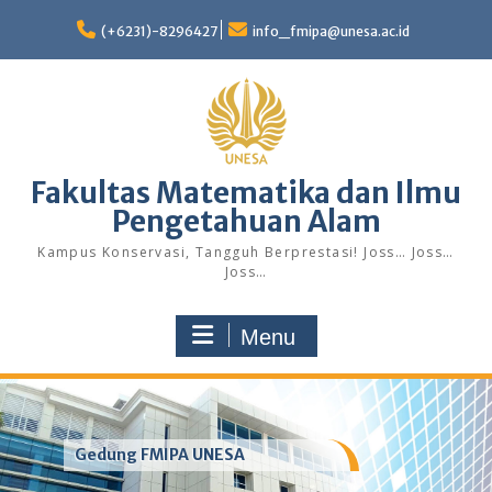
Skip
to
(+6231)-8296427
info_fmipa@unesa.ac.id
content
Fakultas Matematika dan Ilmu
Pengetahuan Alam
Kampus Konservasi, Tangguh Berprestasi! Joss… Joss…
Joss…
Menu
Gedung FMIPA UNESA