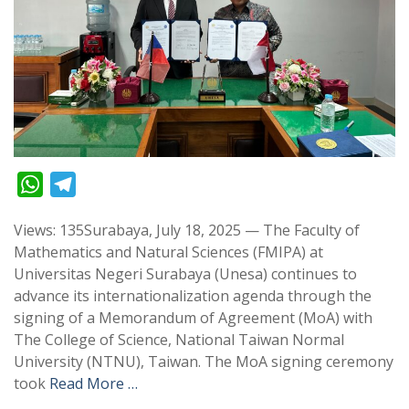
W
T
h
e
Views: 135Surabaya, July 18, 2025 — The Faculty of
a
l
Mathematics and Natural Sciences (FMIPA) at
t
e
Universitas Negeri Surabaya (Unesa) continues to
s
g
advance its internationalization agenda through the
A
r
signing of a Memorandum of Agreement (MoA) with
p
a
The College of Science, National Taiwan Normal
University (NTNU), Taiwan. The MoA signing ceremony
p
m
took
Read More …