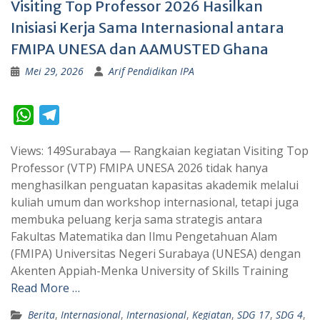
Visiting Top Professor 2026 Hasilkan
Inisiasi Kerja Sama Internasional antara
FMIPA UNESA dan AAMUSTED Ghana
Mei 29, 2026
Arif Pendidikan IPA
W
T
h
e
Views: 149Surabaya — Rangkaian kegiatan Visiting Top
a
l
Professor (VTP) FMIPA UNESA 2026 tidak hanya
t
e
menghasilkan penguatan kapasitas akademik melalui
s
g
kuliah umum dan workshop internasional, tetapi juga
A
r
membuka peluang kerja sama strategis antara
p
a
Fakultas Matematika dan Ilmu Pengetahuan Alam
(FMIPA) Universitas Negeri Surabaya (UNESA) dengan
p
m
Akenten Appiah-Menka University of Skills Training
Read More …
Berita
,
Internasional
,
Internasional
,
Kegiatan
,
SDG 17
,
SDG 4
,