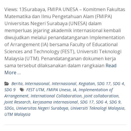
h
e
Views: 13Surabaya, FMIPA UNESA – Komitmen Fakultas
a
l
Matematika dan Ilmu Pengetahuan Alam (FMIPA)
t
e
Universitas Negeri Surabaya (UNESA) dalam
s
g
memperluas jejaring akademik internasional kembali
A
r
diwujudkan melalui penandatanganan Implementation
p
a
of Arrangement (IA) bersama Faculty of Educational
Sciences and Technology (FEST), Universiti Teknologi
p
m
Malaysia (UTM). Penandatanganan dokumen kerja
sama tersebut dilaksanakan dalam rangkaian
Read
More …
Berita
,
Internasional
,
Internasional
,
Kegiatan
,
SDG 17
,
SDG 4
,
SDG 9
FEST UTM
,
FMIPA Unesa
,
IA
,
Implementation of
Arrangement
,
International Collaboration
,
joint collaboration
,
Joint Research
,
kerjasama internasional
,
SDG 17
,
SDG 4
,
SDG 9
,
SDGs
,
Universitas Negeri Surabaya
,
Universiti Teknologi Malaysia
,
UTM Malaysia