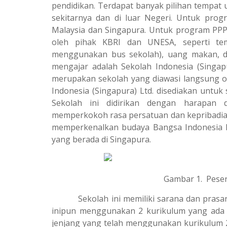
s
g
pendidikan. Terdapat banyak pilihan tempat
sekitarnya dan di luar Negeri. Untuk prog
A
r
Malaysia dan Singapura. Untuk program PPP
p
a
oleh pihak KBRI dan UNESA, seperti te
p
m
menggunakan bus sekolah), uang makan, da
mengajar adalah Sekolah Indonesia (Singapu
merupakan sekolah yang diawasi langsung ol
Indonesia (Singapura) Ltd. disediakan untuk
Sekolah ini didirikan dengan harapa
memperkokoh rasa persatuan dan kepribadian B
memperkenalkan budaya Bangsa Indonesia k
yang berada di Singapura.
Gambar 1. Pese
Sekolah ini memiliki sarana dan prasaran
inipun menggunakan 2 kurikulum yang ada d
jenjang yang telah menggunakan kurikulum 2