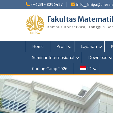
Skip
(+6231)-8296427
info_fmipa@unesa.a
to
content
Fakultas Matemati
Kampus Konservasi, Tangguh Berp
Home
Profil
Layanan
Seminar Internasional
Download
Coding Camp 2026
ID