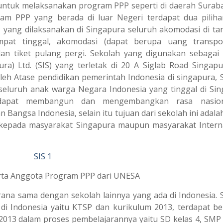
 untuk melaksanakan program PPP seperti di daerah Surab
ram PPP yang berada di luar Negeri terdapat dua piliha
 yang dilaksanakan di Singapura seluruh akomodasi di t
mpat tinggal, akomodasi (dapat berupa uang transpo
n tiket pulang pergi. Sekolah yang digunakan sebagai
ra) Ltd. (SIS) yang terletak di 20 A Siglab Road Singapu
eh Atase pendidikan pemerintah Indonesia di singapura, 
 seluruh anak warga Negara Indonesia yang tinggal di Sin
n dapat membangun dan mengembangkan rasa nasion
angsa Indonesia, selain itu tujuan dari sekolah ini adala
epada masyarakat Singapura maupun masyarakat Intern
rta Anggota Program PPP dari UNESA
a sama dengan sekolah lainnya yang ada di Indonesia. 
i Indonesia yaitu KTSP dan kurikulum 2013, terdapat b
013 dalam proses pembelajarannya yaitu SD kelas 4, SMP 