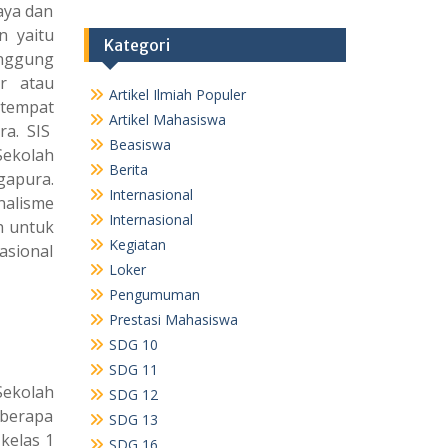
aya dan
n yaitu
Kategori
anggung
r atau
Artikel Ilmiah Populer
 tempat
Artikel Mahasiswa
ra. SIS
Beasiswa
Sekolah
Berita
gapura.
Internasional
alisme
Internasional
h untuk
Kegiatan
asional
Loker
Pengumuman
Prestasi Mahasiswa
SDG 10
SDG 11
Sekolah
SDG 12
eberapa
SDG 13
kelas 1
SDG 16