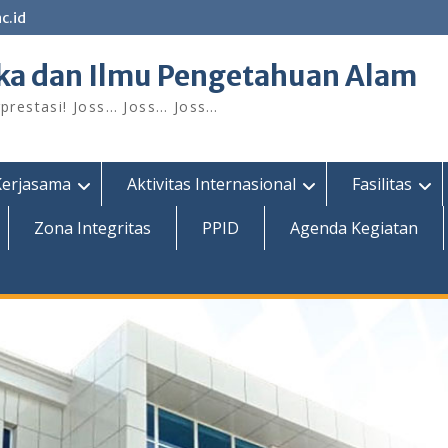
c.id
ka dan Ilmu Pengetahuan Alam
restasi! Joss… Joss… Joss…
Kerjasama
Aktivitas Internasional
Fasilitas
Zona Integritas
PPID
Agenda Kegiatan