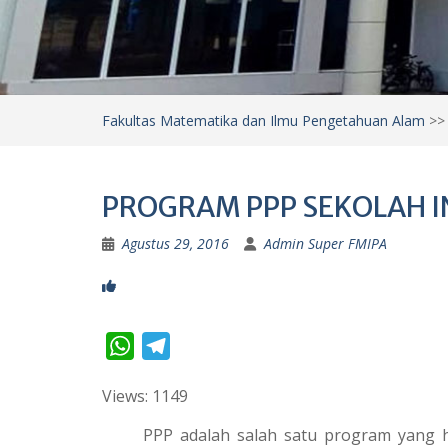
Fakultas Matematika dan Ilmu Pengetahuan Alam
>
PROGRAM PPP SEKOLAH IN
Agustus 29, 2016
Admin Super FMIPA
W
T
h
e
Views: 1149
a
l
t
e
PPP adalah salah satu program yang har