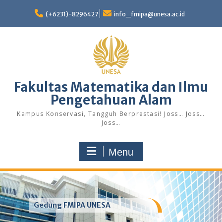
Skip
to
(+6231)-8296427
info_fmipa@unesa.ac.id
content
Fakultas Matematika dan Ilmu
Pengetahuan Alam
Kampus Konservasi, Tangguh Berprestasi! Joss… Joss…
Joss…
Menu
Gedung FMIPA UNESA