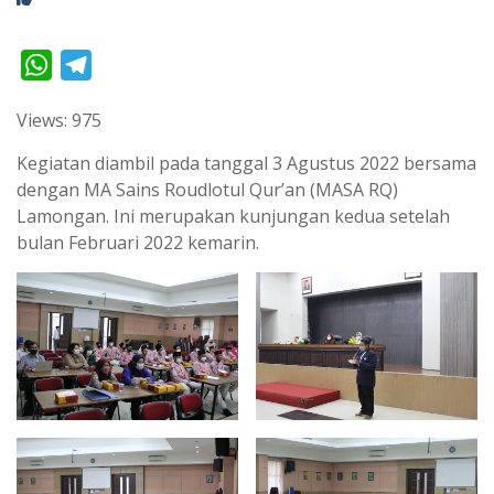
W
T
h
e
Views: 975
a
l
t
e
Kegiatan diambil pada tanggal 3 Agustus 2022 bersama
s
g
dengan MA Sains Roudlotul Qur’an (MASA RQ)
Lamongan. Ini merupakan kunjungan kedua setelah
A
r
bulan Februari 2022 kemarin.
p
a
p
m