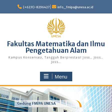
Skip
to
(+6231)-8296427
info_fmipa@unesa.ac.id
content
Fakultas Matematika dan Ilmu
Pengetahuan Alam
Kampus Konservasi, Tangguh Berprestasi! Joss… Joss…
Joss…
Menu
Gedung FMIPA UNESA