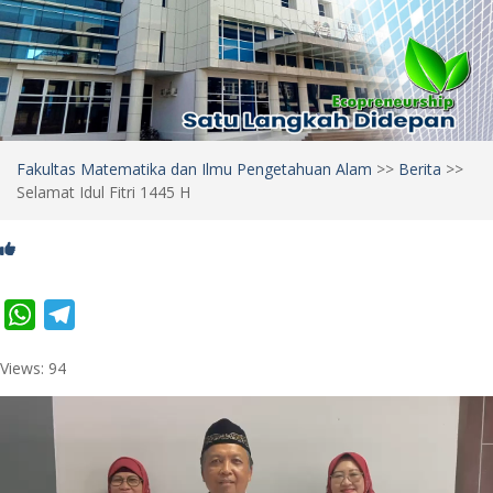
Fakultas Matematika dan Ilmu Pengetahuan Alam
>>
Berita
>>
Selamat Idul Fitri 1445 H
W
T
h
e
Views: 94
a
l
t
e
s
g
A
r