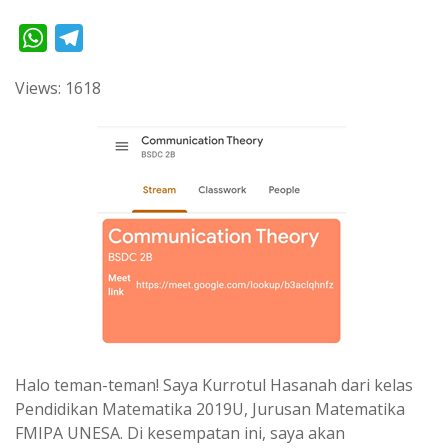
W
T
h
e
Views: 1618
a
l
t
e
s
g
A
r
p
a
p
m
Halo teman-teman! Saya Kurrotul Hasanah dari kelas
Pendidikan Matematika 2019U, Jurusan Matematika
FMIPA UNESA. Di kesempatan ini, saya akan