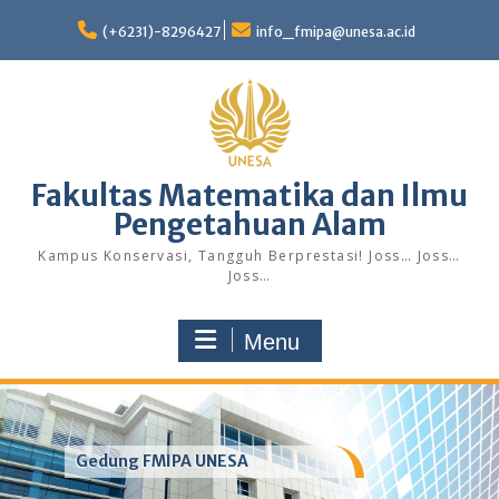
Skip
to
(+6231)-8296427
info_fmipa@unesa.ac.id
content
Fakultas Matematika dan Ilmu
Pengetahuan Alam
Kampus Konservasi, Tangguh Berprestasi! Joss… Joss…
Joss…
Menu
Gedung FMIPA UNESA