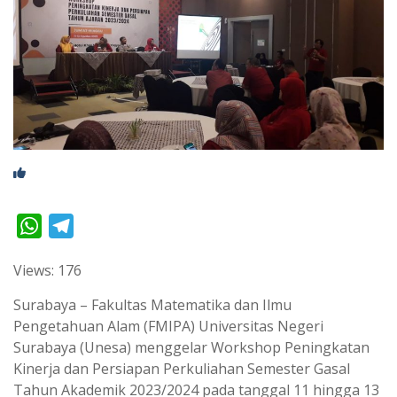
W
T
h
e
Views: 176
a
l
t
e
Surabaya – Fakultas Matematika dan Ilmu
s
g
Pengetahuan Alam (FMIPA) Universitas Negeri
Surabaya (Unesa) menggelar Workshop Peningkatan
A
r
Kinerja dan Persiapan Perkuliahan Semester Gasal
p
a
Tahun Akademik 2023/2024 pada tanggal 11 hingga 13