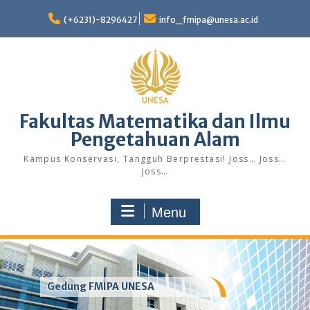
Skip
to
(+6231)-8296427
info_fmipa@unesa.ac.id
content
Fakultas Matematika dan Ilmu
Pengetahuan Alam
Kampus Konservasi, Tangguh Berprestasi! Joss… Joss…
Joss…
Menu
Gedung FMIPA UNESA