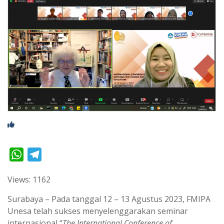
W
T
h
e
Views: 1162
a
l
t
e
Surabaya – Pada tanggal 12 – 13 Agustus 2023, FMIPA
s
g
Unesa telah sukses menyelenggarakan seminar
internasional “
The International Conference of