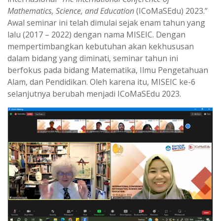
A
r
Mathematics, Science, and Education
(ICoMaSEdu) 2023.”
p
a
Awal seminar ini telah dimulai sejak enam tahun yang
p
m
lalu (2017 – 2022) dengan nama MISEIC. Dengan
mempertimbangkan kebutuhan akan kekhususan
dalam bidang yang diminati, seminar tahun ini
berfokus pada bidang Matematika, Ilmu Pengetahuan
Alam, dan Pendidikan. Oleh karena itu, MISEIC ke-6
selanjutnya berubah menjadi ICoMaSEdu 2023.