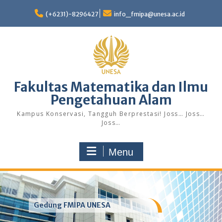
Skip
to
(+6231)-8296427
info_fmipa@unesa.ac.id
content
Fakultas Matematika dan Ilmu
Pengetahuan Alam
Kampus Konservasi, Tangguh Berprestasi! Joss… Joss…
Joss…
Menu
Gedung FMIPA UNESA