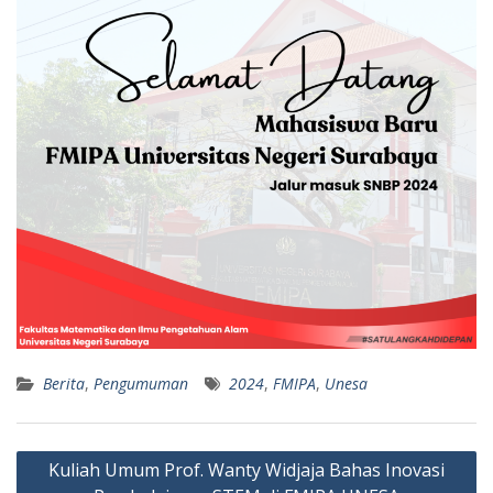
s
g
A
r
p
a
p
m
Berita
,
Pengumuman
2024
,
FMIPA
,
Unesa
Navigasi
Kuliah Umum Prof. Wanty Widjaja Bahas Inovasi
pos