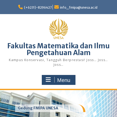
Skip
to
(+6231)-8296427
info_fmipa@unesa.ac.id
content
Fakultas Matematika dan Ilmu
Pengetahuan Alam
Kampus Konservasi, Tangguh Berprestasi! Joss… Joss…
Joss…
Menu
Gedung FMIPA UNESA