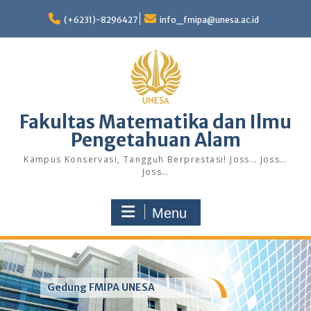
Skip
to
(+6231)-8296427
info_fmipa@unesa.ac.id
content
Fakultas Matematika dan Ilmu
Pengetahuan Alam
Kampus Konservasi, Tangguh Berprestasi! Joss… Joss…
Joss…
Menu
Gedung FMIPA UNESA