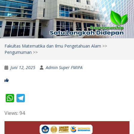
Fakultas Matematika dan Ilmu Pengetahuan Alam
>>
Pengumuman
>>
Juni 12, 2025
Admin Super FMIPA
W
T
h
e
Views: 94
a
l
t
e
s
g