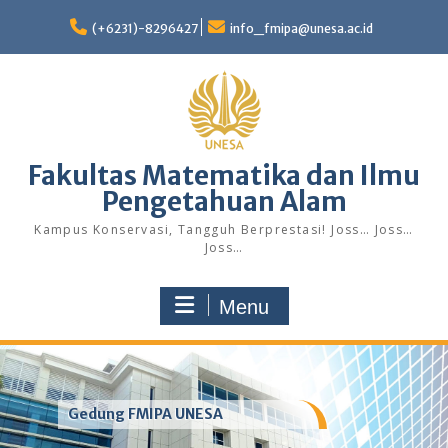
Skip
to
(+6231)-8296427
info_fmipa@unesa.ac.id
content
Fakultas Matematika dan Ilmu
Pengetahuan Alam
Kampus Konservasi, Tangguh Berprestasi! Joss… Joss…
Joss…
Menu
Gedung FMIPA UNESA