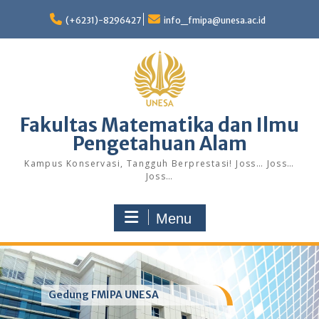
Skip
to
(+6231)-8296427
info_fmipa@unesa.ac.id
content
Fakultas Matematika dan Ilmu
Pengetahuan Alam
Kampus Konservasi, Tangguh Berprestasi! Joss… Joss…
Joss…
Menu
Gedung FMIPA UNESA