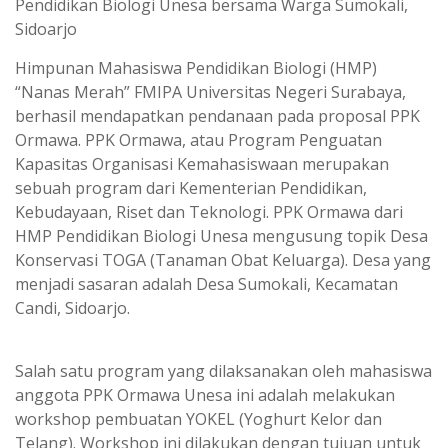
s
g
Pendidikan Biologi Unesa bersama Warga Sumokali,
Sidoarjo
A
r
p
a
Himpunan Mahasiswa Pendidikan Biologi (HMP)
p
m
“Nanas Merah” FMIPA Universitas Negeri Surabaya,
berhasil mendapatkan pendanaan pada proposal PPK
Ormawa. PPK Ormawa, atau Program Penguatan
Kapasitas Organisasi Kemahasiswaan merupakan
sebuah program dari Kementerian Pendidikan,
Kebudayaan, Riset dan Teknologi. PPK Ormawa dari
HMP Pendidikan Biologi Unesa mengusung topik Desa
Konservasi TOGA (Tanaman Obat Keluarga). Desa yang
menjadi sasaran adalah Desa Sumokali, Kecamatan
Candi, Sidoarjo.
Salah satu program yang dilaksanakan oleh mahasiswa
anggota PPK Ormawa Unesa ini adalah melakukan
workshop pembuatan YOKEL (Yoghurt Kelor dan
Telang). Workshop ini dilakukan dengan tujuan untuk