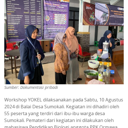
Sumber: Dokumentasi pribadi
Workshop YOKEL dilaksanakan pada Sabtu, 10 Agustus
2024 di Balai Desa Sumokali. Kegiatan ini dihadiri oleh
55 peserta yang terdiri dari ibu-ibu warga desa
Sumokali. Pemateri dari kegiatan ini dilakukan oleh
mahasiswa Pendidikan Biologi anggota PPK Ormawa