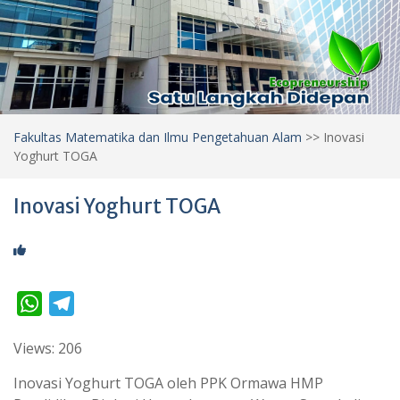
Fakultas Matematika dan Ilmu Pengetahuan Alam
>>
Inovasi
Yoghurt TOGA
Inovasi Yoghurt TOGA
W
T
h
e
Views: 206
a
l
t
e
Inovasi Yoghurt TOGA oleh PPK Ormawa HMP