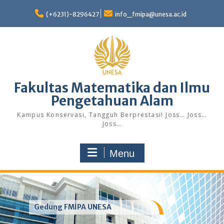
Skip
to
(+6231)-8296427
info_fmipa@unesa.ac.id
content
Fakultas Matematika dan Ilmu
Pengetahuan Alam
Kampus Konservasi, Tangguh Berprestasi! Joss… Joss…
Joss…
Menu
Gedung FMIPA UNESA