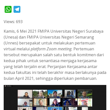
W
T
h
e
Views: 693
a
l
t
e
Kamis, 6 Mei 2021 FMIPA Universitas Negeri Surabaya
s
g
(Unesa) dan FMIPA Universitas Negeri Semarang
(Unnes) bersepakat untuk melakukan pertemuan
A
r
virtual melalui
platform
Zoom meeting.
Pertemuan
p
a
tersebut merupakan salah satu bentuk komitmen dari
p
m
kedua pihak untuk senantiasa menjaga kerjasama
yang telah terjalin erat. Perjanjian Kerjasama antar
kedua fakultas ini telah berakhir masa berlakunya pada
bulan April 2021, sehingga diperlukan pembaruan.